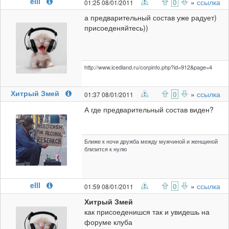
elll
0
»
ссылка
01:25 08/01/2011
а предварительный состав уже радует)
присоеденяйтесь))
http://www.icedland.ru/corpinfo.php?id=912&page=4
Хитрый Змей
0
»
ссылка
01:37 08/01/2011
А где предварительный состав виден?
Ближе к ночи дружба между мужчиной и женщиной
близится к нулю
elll
0
»
ссылка
01:59 08/01/2011
Хитрый Змей
как присоеденишся так и увидешь на
форуме клуба