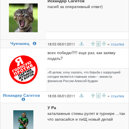
Искандер Сагитов
пасиб за оперативный ответ)
Чукчанец
0
»
ссылка
18:03 06/01/2011
всех победю!!!!! еще раз, как заявку
подать?
«В целом, хочу сказать, что борьба с коррупцией
сегодня является главным злом» - министр
финансов России Алексей Кудрин
Искандер Сагитов
0
»
ссылка
18:06 06/01/2011
У Ра
каталажные стимы рулят в турнире ...так
что запасайся и пиЩ новый делай