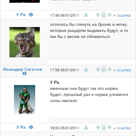
У Ра
0
»
ссылка
17:48 06/01/2011
хотелось бы глянуть на броню и кепку,
которые рыцарям выдавать будут, а то
как бы с весом не облажаться
Искандер Сагитов
0
»
ссылка
17:58 06/01/2011
У Ра
именные они будут так что норма
будет..прошлый раз я норма уложился
силы хватило
У Ра
0
»
ссылка
18:00 06/01/2011