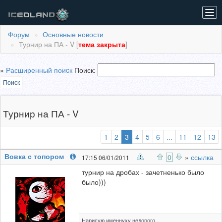
Tog
navi
Форум
Основные новости
Турнир на ПА - V [
тема закрыта
]
»
Расширенный поиcк
Поиск:
Поиск
Турнир на ПА - V
(выбранная)
1
2
3
4
5
6
...
11
12
13
Вовка с топором
0
»
ссылка
17:15 06/01/2011
турнир на дробах - зачетненько было
было)))
Нарисую именнуху недорого...