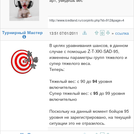
арт, увидешь вес
http://www.icedland.ru/corpinfo.php?id=912&page=4
Турнирный Мастер
0
»
ссылка
13:51 07/01/2011
В целях уравнивания шансов, в данном
случае с помощью Z-T-XKI-SAD-95,
изменены параметры групп тяжелого и
супер тяжелого веса.
Теперь:
Тяжелый вес: с 90 до
94
уровня
включительно
Супер тяжелый вес: с
95
до 99 уровня
включительно
Поскольку на данный момент бойцов 95
уровня не зарегистрировано, на текущей
ситуации это не отразилось.