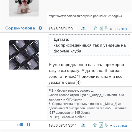
http://www.icedland.ru/corpinfo.php?id=912&page=4
Сорви-голова
0
»
ссылка
18:46 08/01/2011
Цитата:
как присоеденишся так и увидешь на
форуме клуба
Я уже определенно слышал примерно
такую же фразу. А да точно. В погран
зоне, от иных: "Приходите к нам и все
увижите сами )))"
P.S. - береги голову, однако ...
Сорви-голова стрельнул в !_Андед_! и выбил -473
здоровья и -575 брони
6: Сорви-голова стрельнул влево в !_Мора_!( из
сделанных 3 выстрелов 3 попали 3 в лоб ) , и отнял
-387 здоровья и -345 брони
P.S. (2) - сколько в айсе н
elll
0
»
ссылка
19:06 08/01/2011