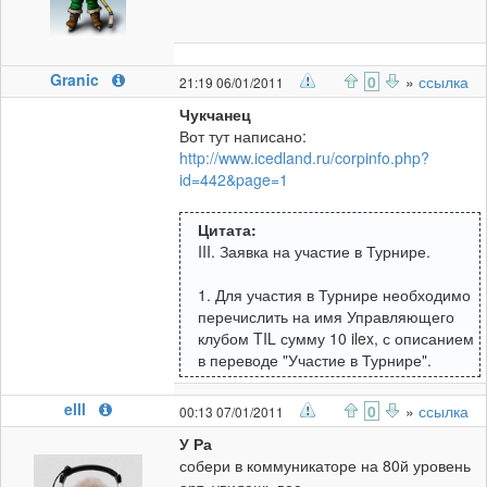
Granic
0
»
ссылка
21:19 06/01/2011
Чукчанец
Вот тут написано:
http://www.icedland.ru/corpinfo.php?
id=442&page=1
Цитата:
III. Заявка на участие в Турнире.
1. Для участия в Турнире необходимо
перечислить на имя Управляющего
клубом TIL сумму 10 ilex, с описанием
в переводе "Участие в Турнире".
elll
0
»
ссылка
00:13 07/01/2011
У Ра
собери в коммуникаторе на 80й уровень