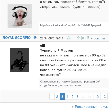
а зачем вам состав то? боитесь когото?)
людей уже немало, будет интересно)
http://www.icedland.ru/corpinfo.php?id=912&page=4
ROYAL SCORPIO
0
»
ссылка
23:34 08/01/2011
elll
Турнирный Мастер
не кажется ли вам,что в весе от 80 до 89
слишком большой разрыв.ибо па на 80 и
на 89 очень отличаются. мое мнение,что
наверное лучше 80-84. 85-89.
что скажите?
Стадо львов, во главе с бараном, проиграет бой
стаду баранов,во главе со львом....
(выбранная)
1
2
3
4
5
6
...
11
12
13
»
Расширенный поиcк