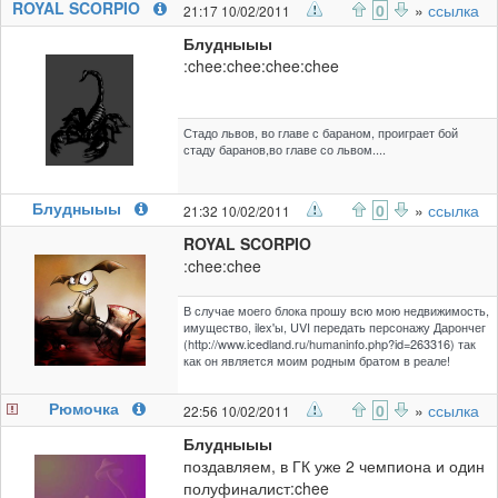
ROYAL SCORPIO
0
»
ссылка
21:17 10/02/2011
Блудныыы
:chee:chee:chee:chee
Стадо львов, во главе с бараном, проиграет бой
стаду баранов,во главе со львом....
Блудныыы
0
»
ссылка
21:32 10/02/2011
ROYAL SCORPIO
:chee:chee
В случае моего блока прошу всю мою недвижимость,
имущество, ilex'ы, UVI передать персонажу Дарончег
(http://www.icedland.ru/humaninfo.php?id=263316) так
как он является моим родным братом в реале!
Рюмочка
0
»
ссылка
22:56 10/02/2011
Блудныыы
поздавляем, в ГК уже 2 чемпиона и один
полуфиналист:chee