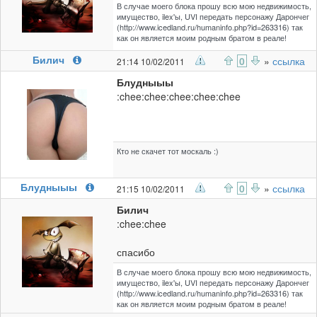
В случае моего блока прошу всю мою недвижимость,
имущество, ilex'ы, UVI передать персонажу Дарончег
(http://www.icedland.ru/humaninfo.php?id=263316) так
как он является моим родным братом в реале!
Билич
0
»
ссылка
21:14 10/02/2011
Блудныыы
:chee:chee:chee:chee:chee
Кто не скачет тот москаль :)
Блудныыы
0
»
ссылка
21:15 10/02/2011
Билич
:chee:chee
спасибо
В случае моего блока прошу всю мою недвижимость,
имущество, ilex'ы, UVI передать персонажу Дарончег
(http://www.icedland.ru/humaninfo.php?id=263316) так
как он является моим родным братом в реале!