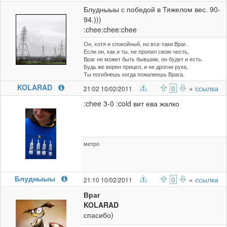
Блудныыы с победой в Тяжелом вес. 90-
94.)))
:chee:chee:chee
Он, хотя и спокойный, но все-таки Враг.
Если он, как и ты, не пропил свою честь,
Враг не может быть бывшим, он будет и есть.
Будь же верен прицел, и не дрогни рука,
Ты погибнешь когда пожалеешь Врага.
KOLARAD
0
»
ссылка
21:02 10/02/2011
:chee 3-0 :cold вит ева жалко
метро
Блудныыы
0
»
ссылка
21:10 10/02/2011
Враг
KOLARAD
спасибо)