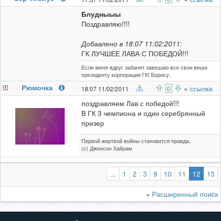
Блудныыы
Поздравляю!!!!
Добавлено в 18:07 11:02:2011:
ГК ЛУЧШЕЕ ЛАВА С ПОБЕДОЙ!!!
Если меня вдруг забанят завешаю все свои веши
президенту корпорации ГК! Борису.
Рюмочка
0
»
ссылка
18:07 11/02/2011
поздравляем Лав с победой!!!
В ГК 3 чемпиона и один серебрянный
призер
Первой жертвой войны становится правда.
(с) Джонсон Хайрам
(выбр
...
1
2
3
9
10
11
12
13
»
Расширенный поиcк