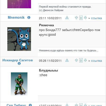
Первой жертвой войны становится правда.
(с) Джонсон Хайрам
Mnemonik
0
»
ссылка
23:11 10/02/2011
Рюмочка
про Бонда777 забыл:cheeСеребро-тож
круто:good
Неважно,куда идёшь-важно,что там ты будешь...
Искандер Сагитов
0
»
ссылка
05:26 11/02/2011
Блудныыы
:chee
Сер Тибиус
0
»
ссылка
17:37 11/02/2011