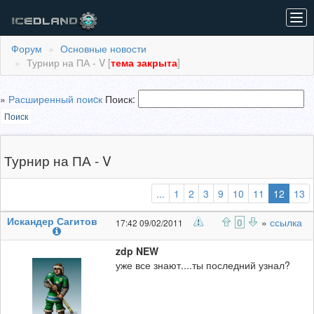
Tog
navi
Форум
Основные новости
Турнир на ПА - V [
тема закрыта
]
»
Расширенный поиcк
Поиск:
Поиск
Турнир на ПА - V
(выбр
...
1
2
3
9
10
11
12
13
Искандер Сагитов
0
»
ссылка
17:42 09/02/2011
zdp NEW
уже все знают....ты последний узнал?