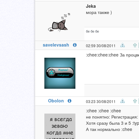
Jeka
мора также )
бе бе бе
savelevsash
02:59 30/08/2011
:chee:chee:chee За процв
Obolon
03:23 30/08/2011
:chee :chee :chee
не понятно: Регистрация:
Хотя сразу была 3 и 5 :ty
А так нормально :chee