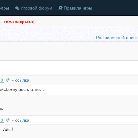
игры
Игровой форум
Правила игры
 [
тема закрыта
]
»
Расширенный поиcк
0
»
ссылка
бейсболку бесплатно…
до
0
»
ссылка
 Айс!!