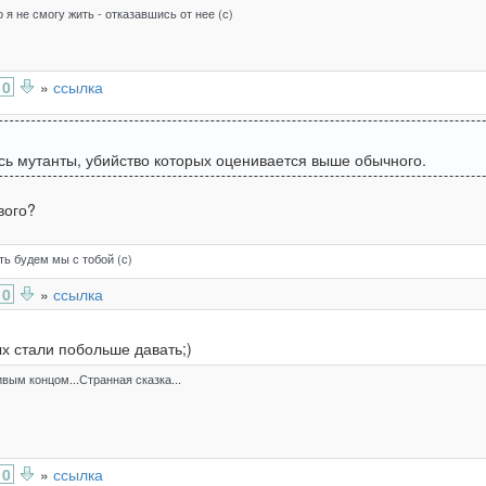
о я не смогу жить - отказавшись от нее (с)
0
»
ссылка
ь мутанты, убийство которых оценивается выше обычного.
вого?
ть будем мы с тобой (с)
0
»
ссылка
х стали побольше давать;)
ивым концом...Странная сказка...
0
»
ссылка