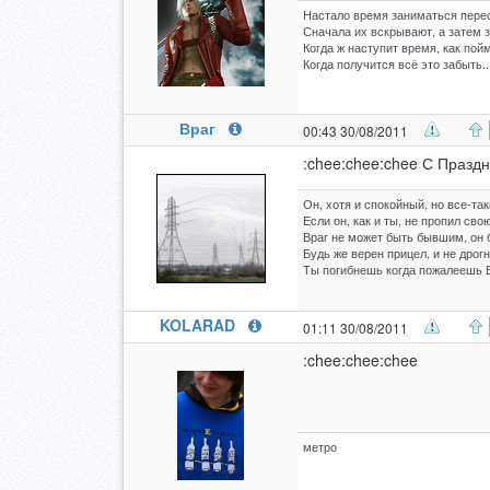
Настало время заниматься переса
Сначала их вскрывают, а затем 
Когда ж наступит время, как пой
Когда получится всё это забыть..
Враг
00:43 30/08/2011
:chee:chee:chee С Праздн
Он, хотя и спокойный, но все-так
Если он, как и ты, не пропил сво
Враг не может быть бывшим, он б
Будь же верен прицел, и не дрогн
Ты погибнешь когда пожалеешь В
KOLARAD
01:11 30/08/2011
:chee:chee:chee
метро