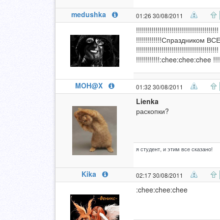
medushka
01:26 30/08/2011
!!!!!!!!!!!!!!!!!!!!!!!!!!!!!!!!!!!!!!!!!!
!!!!!!!!!!!!!Спраздником ВСЕХ!
!!!!!!!!!!!!!!!!!!!!!!!!!!!!!!!!!!!!!!!!!!
!!!!!!!!!!!!:chee:chee:chee !!!!!
MOH@X
01:32 30/08/2011
Lienka
раскопки?
я студент, и этим все сказано!
Kika
02:17 30/08/2011
:chee:chee:chee