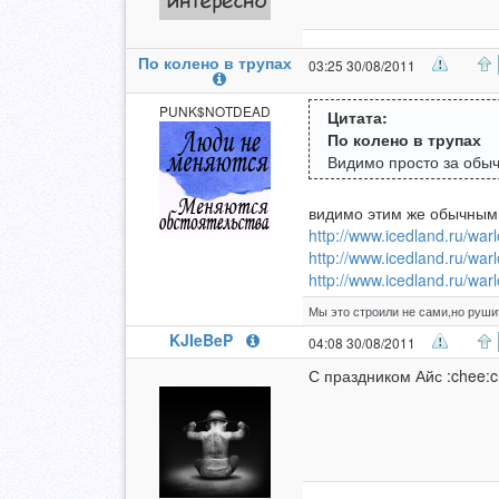
По колено в трупах
03:25 30/08/2011
PUNK$NOTDEAD
Цитата:
По колено в трупах
Видимо просто за обыч
видимо этим же обычным 
http://www.icedland.ru/wa
http://www.icedland.ru/wa
http://www.icedland.ru/wa
Мы это строили не сами,но руши
KJIeBeP
04:08 30/08/2011
С праздником Айс :chee: