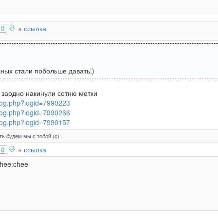
0
»
ссылка
ных стали побольше давать;)
заодно накинули сотню метки
rlog.php?logid=7990223
rlog.php?logid=7990266
rlog.php?logid=7990157
ть будем мы с тобой (с)
0
»
ссылка
chee:chee