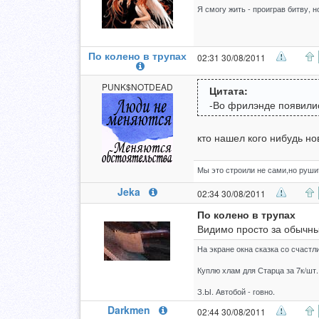
Я смогу жить - проиграв битву, н
По колено в трупах
02:31 30/08/2011
PUNK$NOTDEAD
Цитата:
-Во фрилэнде появилис
кто нашел кого нибудь но
Мы это строили не сами,но руши
Jeka
02:34 30/08/2011
По колено в трупах
Видимо просто за обычны
На экране окна сказка со счастл
Куплю хлам для Старца за 7к/шт.
З.Ы. Автобой - говно.
Darkmen
02:44 30/08/2011