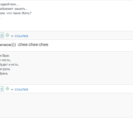
дкой вен....
забывают зашить...
мем, что такое Жить?
.
0
»
ссылка
ичком))) :chee:chee:chee
и Враг.
ю честь,
удет и есть.
и рука,
рага.
0
»
ссылка