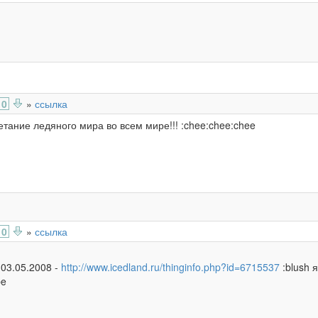
0
»
ссылка
етание ледяного мира во всем мире!!! :chee:chee:chee
0
»
ссылка
 03.05.2008 -
http://www.icedland.ru/thinginfo.php?id=6715537
:blush я
pe