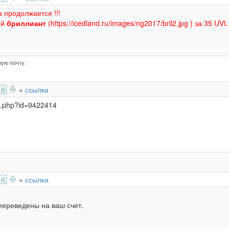
 продолжается !!!
ый
бриллиант
(https://icedland.ru/images/ng2017/bril2.jpg ) за 35 UVI.
ую почту.
0
»
ссылка
nfo.php?id=9422414
0
»
ссылка
переведены на ваш счет.