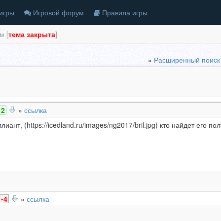
игры
Игровой форум
Правила игры
м [
тема закрыта
]
»
Расширенный поиcк
2
»
ссылка
ант, (https://icedland.ru/images/ng2017/bril.jpg) кто найдет его п
-4
»
ссылка