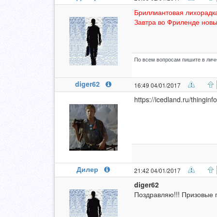
Бриллиантовая лихорадка
Завтра во Фриленде нов
По всем вопросам пишите в личн
diger62
16:49 04/01/2017
https://icedland.ru/thingi
Дилер
21:42 04/01/2017
diger62
Поздравляю!!! Призовые 