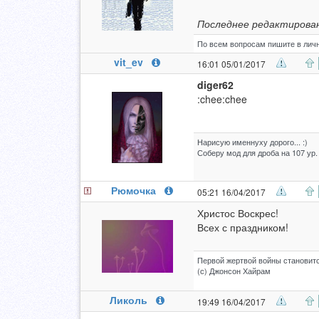
Последнее редактирован
По всем вопросам пишите в личн
vit_ev
16:01 05/01/2017
diger62
:chee:chee
Нарисую именнуху дорого... :)
Соберу мод для дроба на 107 ур.
Рюмочка
05:21 16/04/2017
Христос Воскрес!
Всех с праздником!
Первой жертвой войны становитс
(с) Джонсон Хайрам
Ликоль
19:49 16/04/2017