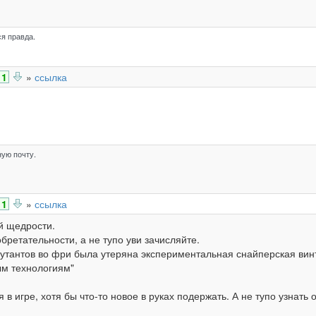
я правда.
1
»
ссылка
ую почту.
1
»
ссылка
й щедрости.
бретательности, а не тупо уви зачисляйте.
утантов во фри была утеряна экспериментальная снайперская винт
ым технологиям"
в игре, хотя бы что-то новое в руках подержать. А не тупо узнать о