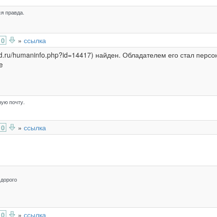
я правда.
0
»
ссылка
nd.ru/humaninfo.php?id=14417) найден. Обладателем его стал персон
e
ую почту.
0
»
ссылка
 дорого
0
»
ссылка