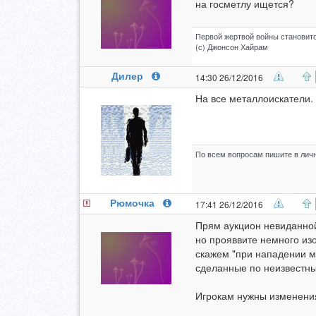
на госметлу ищется?
Первой жертвой войны становитс
(с) Джонсон Хайрам
Дилер
14:30 26/12/2016
На все металлоискатели.
По всем вопросам пишите в личн
Рюмочка
17:41 26/12/2016
Прям аукцион невиданно
но прояввите немного изо
скажем "при нападении м
сделанные по неизвестн
Игрокам нужны изменения 