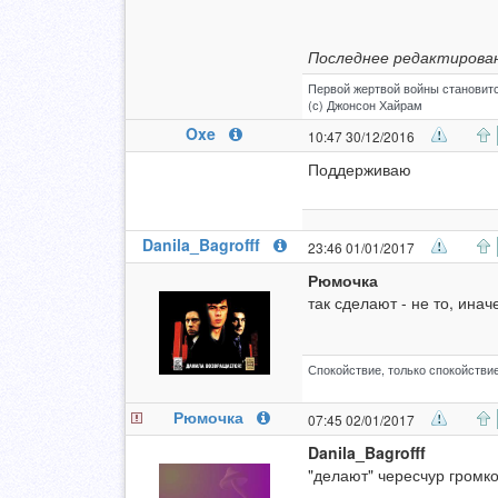
Последнее редактирован
Первой жертвой войны становитс
(с) Джонсон Хайрам
Oxe
10:47 30/12/2016
Поддерживаю
Danila_Bagrofff
23:46 01/01/2017
Рюмочка
так сделают - не то, иначе
Спокойствие, только спокойствие
Рюмочка
07:45 02/01/2017
Danila_Bagrofff
"делают" чересчур громк