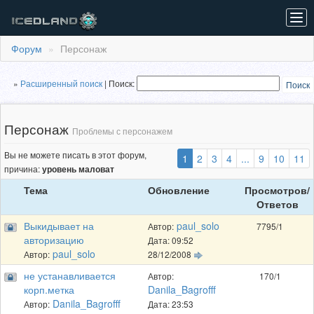
Tog
navi
Форум
Персонаж
»
Расширенный поиcк
|
Поиск:
Поиск
Персонаж
Проблемы с персонажем
Вы не можете писать в этот форум,
(выбранная)
1
2
3
4
...
9
10
11
причина:
уровень маловат
Тема
Обновление
Просмотров/
Ответов
Выкидывает на
paul_solo
Автор:
7795/1
авторизацию
Дата: 09:52
paul_solo
Автор:
28/12/2008
не устанавливается
Автор:
170/1
корп.метка
Danila_Bagrofff
Danila_Bagrofff
Автор:
Дата: 23:53