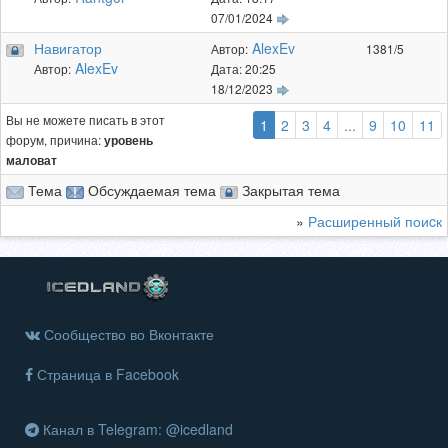
07/01/2024
Навигатор
AlexEv
Автор:
1381/5
AlexEv
Автор:
Дата: 20:25
18/12/2023
Вы не можете писать в этот
(выбранная)
1
2
3
4
...
9
10
11
форум, причина:
уровень
маловат
Тема
Обсуждаемая тема
Закрытая тема
»
Расширенный поиcк
Сообщество во Вконтакте
Страница в Facebook
Канал в Telegram: @icedland