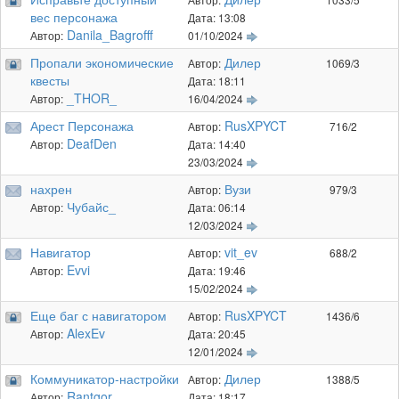
вес персонажа
Дата: 13:08
Danila_Bagrofff
Автор:
01/10/2024
Пропали экономические
Дилер
Автор:
1069/3
квесты
Дата: 18:11
_THOR_
Автор:
16/04/2024
Арест Персонажа
RusXPYCT
Автор:
716/2
DeafDen
Автор:
Дата: 14:40
23/03/2024
нахрен
Вузи
Автор:
979/3
Чубайс_
Автор:
Дата: 06:14
12/03/2024
Навигатор
vit_ev
Автор:
688/2
Evvi
Автор:
Дата: 19:46
15/02/2024
Еще баг с навигатором
RusXPYCT
Автор:
1436/6
AlexEv
Автор:
Дата: 20:45
12/01/2024
Коммуникатор-настройки
Дилер
Автор:
1388/5
Rantgor
Автор:
Дата: 18:17