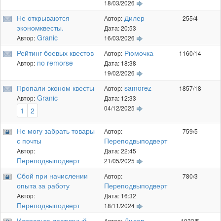
18/03/2026
Не открываются
Дилер
Автор:
255/4
экономквесты.
Дата: 20:53
Granic
Автор:
16/03/2026
Рейтинг боевых квестов
Рюмочка
Автор:
1160/14
no remorse
Автор:
Дата: 18:38
19/02/2026
Пропали эконом квесты
samorez
Автор:
1857/18
Granic
Автор:
Дата: 12:33
04/12/2025
1
2
Не могу забрать товары
Автор:
759/5
с почты
Переподвыподверт
Автор:
Дата: 22:45
Переподвыподверт
21/05/2025
Сбой при начислении
Автор:
780/3
опыта за работу
Переподвыподверт
Автор:
Дата: 16:32
Переподвыподверт
18/11/2024
Исправьте доступный
Дилер
Автор:
1033/5