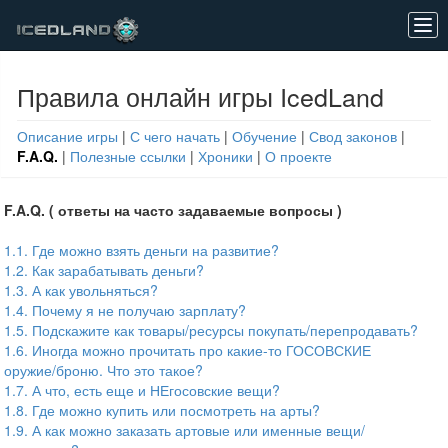
Tog
navi
Правила онлайн игры IcedLand
Описание игры
|
С чего начать
|
Обучение
|
Свод законов
|
F.A.Q.
|
Полезные ссылки
|
Хроники
|
О проекте
F.A.Q. ( ответы на часто задаваемые вопросы )
1.1. Где можно взять деньги на развитие?
1.2. Как зарабатывать деньги?
1.3. А как увольняться?
1.4. Почему я не получаю зарплату?
1.5. Подскажите как товары/ресурсы покупать/перепродавать?
1.6. Иногда можно прочитать про какие-то ГОСОВСКИЕ
оружие/броню. Что это такое?
1.7. А что, есть еще и НЕгосовские вещи?
1.8. Где можно купить или посмотреть на арты?
1.9. А как можно заказать артовые или именные вещи/