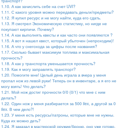
транспорт?
1.10. А как зачислить себе на счет UVI?
1.11. С какого уровня можно передавать деньги/предметы?
1.12. Я купил ресурс и не могу найти, куда его сдать.
1.13. Я смотрел Экономическую статистику, но нигде не
покупают кирпичи. Почему?
1.14. А как выполнять квесты и как часто они появляются ?
1.15. А вот я нашел квест, который убыточен (непроходим)!
1.16. А что у снегохода за цифры после названия?
1.17. Сколько бывает максимум топлива и максимальная
прочность?
1.18. А как у транспорта уменьшается прочность?
1.19. Как я могу заправлять транспорт?
1.20. Помогите мне! Целый день играла а вчера у меня
пропал нож из левой руки! Теперь он в инвентаре, а я его не
могу взять! Что делать?
1.21. Мой нож достиг прочности 0/0 (0/1) что мне с ним
делать?
1.22. Один нож у меня разбирается за 500 ilex, а другой за 0
ilex. В чем дело?!
1.23. У меня есть ресурсы/патроны, которые мне не нужны.
Куда их можно деть?
1.24. Я заказал в мастерской оружие/броню, оно уже готово,