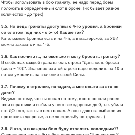
Чтобы использовать в бою гранату, ее надо перед боем
положить в определенный слот в броне. (их бывает разное
количество - до трех)
3.5. Но ведь гранаты доступны с 4-го уровня, а броники
со слотом под них - с 5-го! Как же так?
Каталожные броники есть и на 4-й, а в мастерской, за УВИ
можно заказать и на 1-й.
3.6. Как посчитать, на сколько я могу бросить гранату?
В свойствах каждой гранаты есть строка "Дальность броска
(сила = 10):". Значение из этой строки надо поделить на 10 и
потом умножить на значение своей Силы.
3.7. Почему я стреляю, попадаю, а мне опыта за это не
дают?
Видимо потому, что ты попал по тому, в кого попали ранее
твои соратники и выбили у него все здоровье до 0, т.е. убили
его ДО того, как ты в него попал. А опыт дают за выбитое из
противника здоровье, а не за стрельбу по трупам :-)
3.8. И что, я в каждом бою буду стрелять последним?!
Очередность стрельбы в бою определяется "Инициативой",