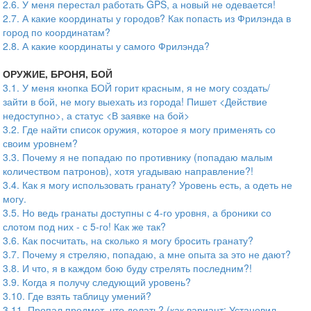
2.6. У меня перестал работать GPS, а новый не одевается!
2.7. А какие координаты у городов? Как попасть из Фрилэнда в
город по координатам?
2.8. А какие координаты у самого Фрилэнда?
ОРУЖИЕ, БРОНЯ, БОЙ
3.1. У меня кнопка БОЙ горит красным, я не могу создать/
зайти в бой, не могу выехать из города! Пишет <Действие
недоступно>, а статус <В заявке на бой>
3.2. Где найти список оружия, которое я могу применять со
своим уровнем?
3.3. Почему я не попадаю по противнику (попадаю малым
количеством патронов), хотя угадываю направление?!
3.4. Как я могу использовать гранату? Уровень есть, а одеть не
могу.
3.5. Но ведь гранаты доступны с 4-го уровня, а броники со
слотом под них - с 5-го! Как же так?
3.6. Как посчитать, на сколько я могу бросить гранату?
3.7. Почему я стреляю, попадаю, а мне опыта за это не дают?
3.8. И что, я в каждом бою буду стрелять последним?!
3.9. Когда я получу следующий уровень?
3.10. Где взять таблицу умений?
3.11. Пропал предмет, что делать? (как вариант: Установил