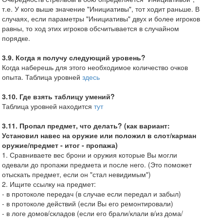
т.е. У кого выше значение "Инициативы", тот ходит раньше. В
случаях, если параметры "Инициативы" двух и более игроков
равны, то ход этих игроков обсчитывается в случайном
порядке.
3.9. Когда я получу следующий уровень?
Когда наберешь для этого необходимое количество очков
опыта. Таблица уровней
здесь
3.10. Где взять таблицу умений?
Таблица уровней находится
тут
3.11. Пропал предмет, что делать? (как вариант:
Установил навес на оружие или положил в слот/карман
оружие/предмет - итог - пропажа)
1. Сравниваете вес брони и оружия которые Вы могли
одевали до пропажи предмета и после него. (Это поможет
отыскать предмет, если он "стал невидимым")
2. Ищите ссылку на предмет:
- в протоколе передач (в случае если передал и забыл)
- в протоколе действий (если Вы его ремонтировали)
- в логе домов/складов (если его брали/клали в/из дома/