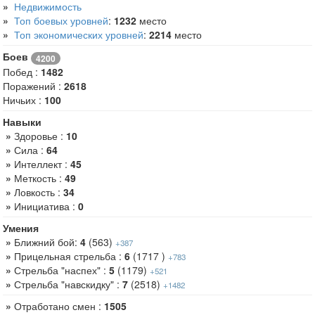
»
Недвижимость
»
Топ боевых уровней
:
1232
место
»
Топ экономических уровней
:
2214
место
Боев
4200
Побед :
1482
Поражений :
2618
Ничьих :
100
Навыки
»
Здоровье :
10
»
Сила :
64
»
Интеллект :
45
»
Меткость :
49
»
Ловкость :
34
»
Инициатива :
0
Умения
»
Ближний бой:
4
(563)
+387
»
Прицельная стрельба :
6
(1717 )
+783
»
Стрельба "наспех" :
5
(1179)
+521
»
Стрельба "навскидку" :
7
(2518)
+1482
»
Отработано смен :
1505