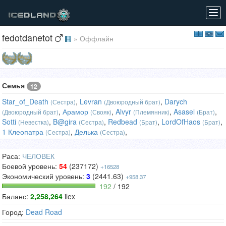
Tog
navi
fedotdanetot
» Оффлайн
Семья
12
Star_of_Death
,
Levran
,
Darych
(Сестра)
(Двоюродный брат)
,
Арамор
,
Alvyr
,
Asasel
,
(Двоюродный брат)
(Свояк)
(Племянник)
(Брат)
Sotti
,
B@gira
,
Redbead
,
LordOfHaos
,
(Невестка)
(Сестра)
(Брат)
(Брат)
1 Клеопатра
,
Делька
,
(Сестра)
(Сестра)
Раса:
ЧЕЛОВЕК
Боевой уровень:
54
(237172)
+16528
Экономический уровень:
3
(2441.63)
+958.37
192
/ 192
Баланс:
2,258,264
ilex
Город:
Dead Road