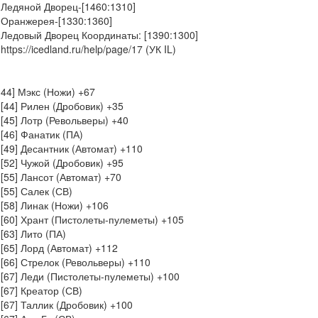
Ледяной Дворец-[1460:1310]
Оранжерея-[1330:1360]
Ледовый Дворец Координаты: [1390:1300]
https://icedland.ru/help/page/17 (УК IL)
44] Мэкс (Ножи) +67
[44] Рилен (Дробовик) +35
[45] Лотр (Револьверы) +40
[46] Фанатик (ПА)
[49] Десантник (Автомат) +110
[52] Чужой (Дробовик) +95
[55] Лансот (Автомат) +70
[55] Салек (СВ)
[58] Линак (Ножи) +106
[60] Хрант (Пистолеты-пулеметы) +105
[63] Лито (ПА)
[65] Лорд (Автомат) +112
[66] Стрелок (Револьверы) +110
[67] Леди (Пистолеты-пулеметы) +100
[67] Креатор (СВ)
[67] Таллик (Дробовик) +100