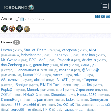
Tog
navi
Asasel
» Оффлайн
Семья
70
Levran
,
Star_of_Death
,
vat-goma
,
Alvyr
(Брат)
(Сестра)
(Брат)
,
fedotdanetot
,
_Карапуз_
,
Magikan
,
(Племянник)
(Брат)
(Брат)
(Брат)
Mr_Gvozd
,
BPG_MeF
,
Paigesh
,
Artchy_8
,
(Брат)
(Брат)
(Брат)
(Брат)
doc-Zoidberg
,
goust-boy
,
allies
,
Лана Дан
(Сын)
(Сын)
(Кузен)
,
Любопытная
,
крот77
,
@Anima@
(Сестра)
(Племянница)
(Брат)
,
Kumar2008
,
Алекр
,
roklon
,
(Племянница)
(Внук)
(Внук)
(Внук)
ASelezneva
,
aleksei
,
AlexST
,
~Тигрица~
(Внучка)
(Внук)
(Шурин)
,
Rantgor
,
Riki-Tiki-Tavi
,
adil94
,
(Сестра)
(Брат)
(Племянница)
(Брат)
Popk@
,
Monark
,
elll
,
Отражение
,
(Внучка)
(Племянник)
(Брат)
(Внучка)
ZOToff
,
Nikka213
,
Dimentos
,
Himera5239
,
(Брат)
(Жена)
(Внук)
(Внучка)
DimmuBorgir
,
taipan
,
ludok
,
Золотуська
(Брат)
(Племянница)
(Сестра)
,
666Irokez666
,
ХолОСтяК
,
пришлый
(Внучка)
(Племянник)
(Племянник)
,
zeroc0011er
,
I-F-K
,
_дьяволица_
,
(Внук)
(Брат)
(Отец)
(Мать)