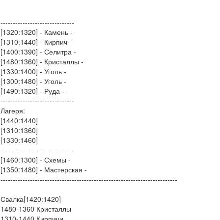
------------------------------
[1320:1320] - Камень -
[1310:1440] - Кирпич -
[1400:1390] - Селитра -
[1480:1360] - Кристаллы -
[1330:1400] - Уголь -
[1300:1480] - Уголь -
[1490:1320] - Руда -
------------------------------
Лагеря:
[1440:1440]
[1310:1360]
[1330:1460]
------------------------------
[1460:1300] - Схемы -
[1350:1480] - Мастерская -
------------------------------------------------------------------------
Свалка[1420:1420]
1480-1360 Кристаллы
1310-1440 Кирпичи