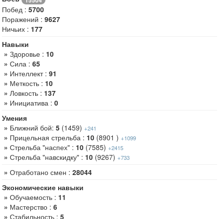
Побед :
5700
Поражений :
9627
Ничьих :
177
Навыки
»
Здоровье :
10
»
Сила :
65
»
Интеллект :
91
»
Меткость :
10
»
Ловкость :
137
»
Инициатива :
0
Умения
»
Ближний бой:
5
(1459)
+241
»
Прицельная стрельба :
10
(8901 )
+1099
»
Стрельба "наспех" :
10
(7585)
+2415
»
Стрельба "навскидку" :
10
(9267)
+733
»
Отработано смен :
28044
Экономические навыки
»
Обучаемость :
11
»
Мастерство :
6
»
Стабильность :
5