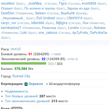
escalibor
,
_clubNika_
,
Tigra
,
enot5858
,
(Брат)
(Сестра)
(Сестра)
(Брат)
Ограил
,
По колено в трупах
,
Зараза из ада
,
(Брат)
(Брат)
(Брат)
DeafDen
,
Seleen
,
ВерКа08
,
(Племянник)
(Сестра)
(Внучка)
_Неуязвимый_
,
Evil Undead
,
СВИЛОГА
,
(Брат)
(Брат)
(Брат)
caryn_vor
,
killer666
,
B@gira
,
Лоя
,
(Сестра)
(Брат)
(Сестра)
(Невестка)
kamikadze27
,
Рюмочка
,
Londra
,
Nubass
(Племянник)
(Брат)
(Сестра)
,
Loki
,
vne_zakona
,
АрТуРчИк_ПиРоЖкОв
(Племянник)
(Брат)
(Сестра)
,
(Брат)
Раса:
ИНОЙ
Боевой уровень:
91
(3264295)
+116605
Экономический уровень:
22
(124099.85)
+4700.15
303
/ 303
Баланс:
576,584
ilex
Город:
Ruined City
Корпорация:
Зеркало
»
Штандартенфюрер
»
Недвижимость
»
Топ боевых уровней
:
287
место
»
Топ экономических уровней
:
213
место
Боев
15504