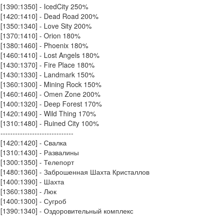
[1390:1350] - IcedCity 250%
[1420:1410] - Dead Road 200%
[1350:1340] - Love Sity 200%
[1370:1410] - Orion 180%
[1380:1460] - Phoenix 180%
[1460:1410] - Lost Angels 180%
[1430:1370] - Fire Place 180%
[1430:1330] - Landmark 150%
[1360:1300] - Mining Rock 150%
[1460:1460] - Omen Zone 200%
[1400:1320] - Deep Forest 170%
[1420:1490] - Wild Thing 170%
[1310:1480] - Ruined City 100%
------------------------------
[1420:1420] - Свалка
[1310:1430] - Развалины
[1300:1350] - Телепорт
[1480:1360] - Заброшенная Шахта Кристаллов
[1400:1390] - Шахта
[1360:1380] - Люк
[1400:1300] - Сугроб
[1390:1340] - Оздоровительный комплекс