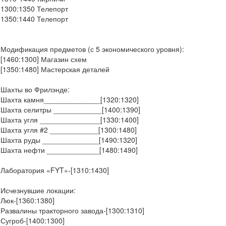
1300:1350 Телепорт
1350:1440 Телепорт
Модификация предметов (с 5 экономического уровня):
[1460:1300] Магазин схем
[1350:1480] Мастерская деталей
Шахты во Фрилэнде:
Шахта камня______________[1320:1320]
Шахта селитры ____________[1400:1390]
Шахта угля _______________[1330:1400]
Шахта угля #2 ____________[1300:1480]
Шахта руды ______________[1490:1320]
Шахта нефти _____________[1480:1490]
Лаборатория «FYT»-[1310:1430]
Исчезнувшие локации:
Люк-[1360:1380]
Развалины тракторного завода-[1300:1310]
Сугроб-[1400:1300]