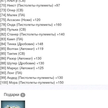
[67] АльтГр (СВ)
[70] Никст (Пистолеты-пулеметы) +97
[73] Опер (СВ)
[74] Малек (ПА)
[75] Ассасин (Ножи) +120
[78] Онда (Пистолеты-пулеметы) +160
[80] Пулька (СВ)
[82] Станер (Пистолеты-пулеметы) +140
[83] Камп (ПА)
[84] Тинка (Дробовик) +148
[85] Волтан (Автомат) +119
[85] Тактик (СВ)
[86] Разор (Автомат) +130
[88] Шутер (Дробовик) +130
[90] Маркус (Автомат) +125
[90] Лонг (ПА)
[99] Андед (Пистолеты-пулеметы) +130
[100] Мора (Пистолеты-пулеметы) +150
Подарки
1