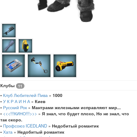
Клубы
11
•
Клуб Любителей Пива
»
1000
•
У К Р А И Н А
»
Киев
•
Русский Рок
»
Мантрами железными исправляют мир...
•
<<<!!!КИНО!!!>>>
»
Я знал, что будет плохо, Но не знал, что
так скоро.
•
Профсоюз ICEDLAND
»
Недобитый романтик
•
Хата
»
Недобитый романтик