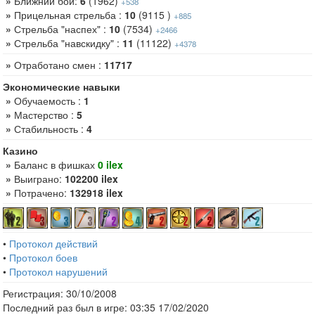
»
Ближний бой:
6
(1962)
+538
»
Прицельная стрельба :
10
(9115 )
+885
»
Стрельба "наспех" :
10
(7534)
+2466
»
Стрельба "навскидку" :
11
(11122)
+4378
»
Отработано смен :
11717
Экономические навыки
»
Обучаемость :
1
»
Мастерство :
5
»
Стабильность :
4
Казино
»
Баланс в фишках
0 ilex
»
Выиграно:
102200 ilex
»
Потрачено:
132918 ilex
•
Протокол действий
•
Протокол боев
•
Протокол нарушений
Регистрация: 30/10/2008
Последний раз был в игре: 03:35 17/02/2020