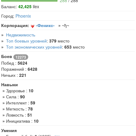
288
/ 288
Баланс:
42,425
ilex
Город:
Phoenix
Корпорация:
-Феникс-
»
~ђ~
»
Недвижимость
»
Топ боевых уровней
:
379
место
»
Топ экономических уровней
:
653
место
Боев
12273
Побед :
5624
Поражений :
6428
Ничьих :
221
Навыки
»
Здоровье :
10
»
Сила :
90
»
Интеллект :
59
»
Меткость :
78
»
Ловкость :
51
»
Инициатива :
10
Умения