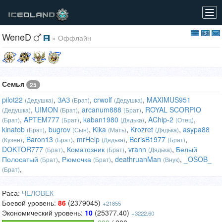
Tog
navi
WeneD
» Оффлайн
Семья
25
pilot22
,
ЗАЗ
,
crwolf
,
MAXIMUS951
(Дедушка)
(Брат)
(Дедушка)
,
UIMON
,
arcanum888
,
ROYAL SCORPIO
(Дедушка)
(Брат)
(Брат)
,
APTEM777
,
kaban1980
,
AChip-2
,
(Брат)
(Брат)
(Дядька)
(Отец)
kinatob
,
bugrov
,
Kika
,
Krozret
,
asypa88
(Брат)
(Сын)
(Мать)
(Дядька)
,
Baron13
,
mrHelp
,
BorisB1977
,
(Кузен)
(Брат)
(Дядька)
(Брат)
DOKTOR777
,
Коматозник
,
vrann
,
Белый
(Брат)
(Брат)
(Дядька)
Полосатый
,
Рюмочка
,
deathruanMan
,
_OSOB_
(Брат)
(Брат)
(Внук)
,
(Брат)
Раса:
ЧЕЛОВЕК
Боевой уровень:
86
(2379045)
+21855
Экономический уровень:
10
(25377.40)
+3222.60