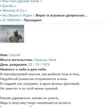
•
Фан клуб Динамо Киев!
»
•
Братва
»
•
Absolute & Co
»
•
Мы Верим и Ждем
»
Верит в игровые дипрессии...
•
}I{ ПИКНИК
»
Президент
Имя:
Сергей
Место жительства:
Украина
,
Киев
День рождения:
25 / 10 / 1979
Немного о себе и для себя:
В перламутровой мантии, как ребёнок точь-в-точь,
Недобитый романтик отправляется в ночь.
В сладкий сон погружен, в круге вечных фантазий,
Не заметит и он этой жизни чумазой.
Каково удержаться, каково не упасть,
Ведь в лицо ему глядя насмехаются всласть.