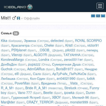
Tog
navi
Mist1
» Оффлайн
Семья
56
Kika
,
Эржена
,
defected
,
ROYAL SCORPIO
(Бабушка)
(Сестра)
(Брат)
,
Красапетра
,
Cheke
,
Kristl
,
victor91
(Брат)
(Сестра)
(Брат)
(Сестра)
,
PSYplanet
,
_OSOB_
,
pilot22
,
пеперц
(Брат)
(Брат)
(Дядька)
(Брат)
,
Vilenzp
,
ALGO7R
,
ТАТУАННА
,
(Брат)
(Брат)
(Дедушка)
(Сестра)
KorolevaMargo
,
Londra
,
zeroc0011er
,
(Сестра)
(Сестра)
(Брат)
ДонВаДон
,
pupszzz
,
Сумеречная Душа
,
(Брат)
(Отец)
(Сестра)
Guchok
,
AdmGARus
,
BorisB1977
,
Нендрю
(Сестра)
(Брат)
(Брат)
,
elll
,
Сало
,
АрТуРчИк_ПиРоЖкОв
,
(Сестра)
(Дядька)
(Брат)
(Брат)
Любашка
,
Кол-Один
,
an04021990
,
ludok
(Сестра)
(Брат)
(Брат)
,
PoverMax
,
Врединка
,
_Viata_
,
(Сестра)
(Брат)
(Тетка)
(Сестра)
R_A_M1
,
Bride R_A_M1
,
Streluck
,
Funny
(Брат)
(Невестка)
(Отчим)
boy
,
Vano 777
,
Beetle
,
ipowka
,
Duren
(Брат)
(Брат)
(Брат)
(Брат)
,
Гудзонский Ястреб
,
XBOY
,
Мелкий-96
,
(Брат)
(Брат)
(Брат)
(Брат)
Mar@der
,
CRAZY_TERROR
,
monster999
,
(Брат)
(Дедушка)
(Брат)