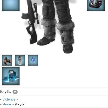
Клубы
2
•
Violence
»
•
Иные
»
Да да