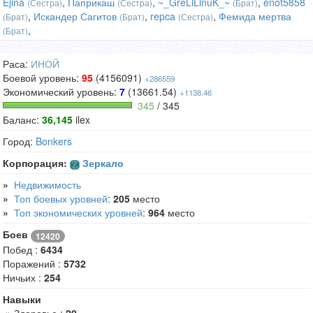
Ejina
,
Паприкаш
,
~_GreLlLlnuK_~
,
enot5858
(Сестра)
(Сестра)
(Брат)
,
Искандер Сагитов
,
repca
,
Фемида мертва
(Брат)
(Брат)
(Сестра)
,
(Брат)
Раса:
ИНОЙ
Боевой уровень:
95
(4156091)
+286559
Экономический уровень:
7
(13661.54)
+1138.46
345
/ 345
Баланс:
36,145
ilex
Город:
Bonkers
Корпорация:
Зеркало
»
Недвижимость
»
Топ боевых уровней
:
205
место
»
Топ экономических уровней
:
964
место
Боев
12420
Побед :
6434
Поражений :
5732
Ничьих :
254
Навыки
»
Здоровье :
20