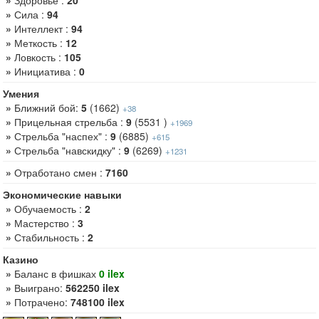
»
Сила :
94
»
Интеллект :
94
»
Меткость :
12
»
Ловкость :
105
»
Инициатива :
0
Умения
»
Ближний бой:
5
(1662)
+38
»
Прицельная стрельба :
9
(5531 )
+1969
»
Стрельба "наспех" :
9
(6885)
+615
»
Стрельба "навскидку" :
9
(6269)
+1231
»
Отработано смен :
7160
Экономические навыки
»
Обучаемость :
2
»
Мастерство :
3
»
Стабильность :
2
Казино
»
Баланс в фишках
0 ilex
»
Выиграно:
562250 ilex
»
Потрачено:
748100 ilex