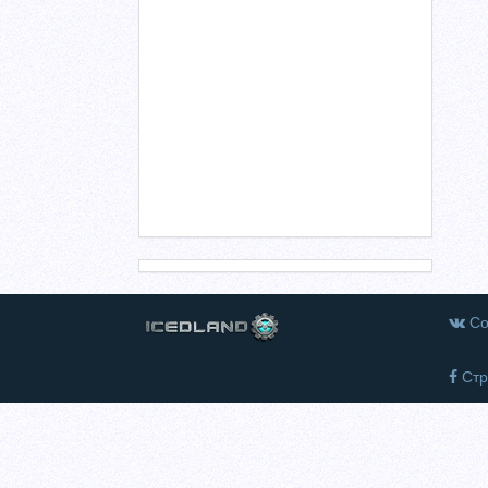
Со
Стр