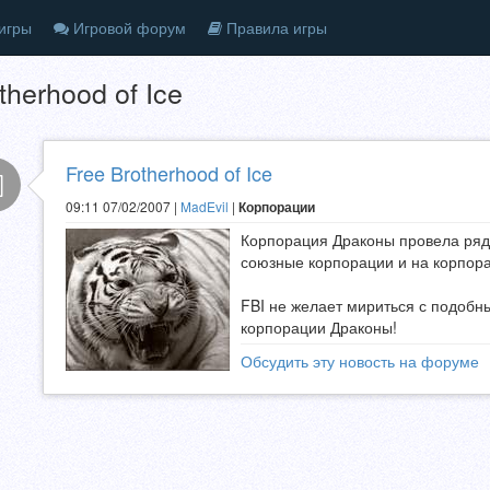
игры
Игровой форум
Правила игры
therhood of Ice
Free Brotherhood of Ice
09:11 07/02/2007 |
MadEvil
|
Корпорации
Корпорация Драконы провела ряд
союзные корпорации и на корпорац
FBI не желает мириться с подобн
корпорации Драконы!
Обсудить эту новость на форуме