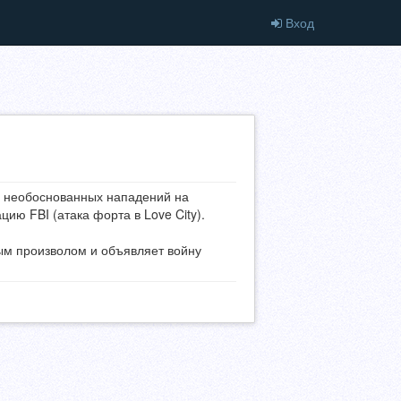
Вход
 необоснованных нападений на
ию FBI (атака форта в Love City).
ым произволом и объявляет войну