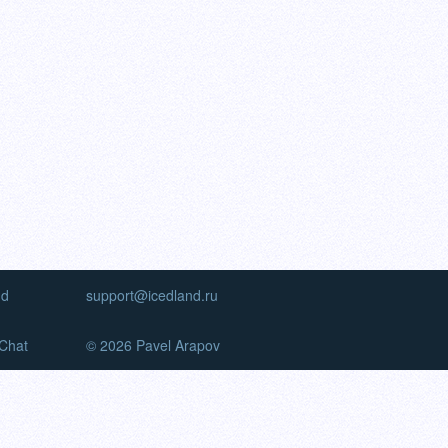
nd
support@icedland.ru
Chat
© 2026 Pavel Arapov