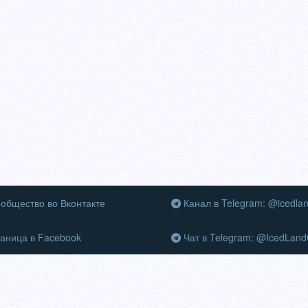
общество во Вконтакте
Канал в Telegram: @icedla
аница в Facebook
Чат в Telegram: @IcedLand