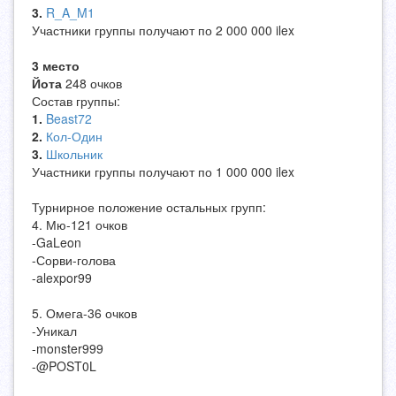
3.
R_A_M1
Участники группы получают по 2 000 000 ilex
3 место
Йота
248 очков
Состав группы:
1.
Beast72
2.
Кол-Один
3.
Школьник
Участники группы получают по 1 000 000 ilex
Турнирное положение остальных групп:
4. Мю-121 очков
-GaLeon
-Сорви-голова
-alexpor99
5. Омега-36 очков
-Уникал
-monster999
-@POST0L