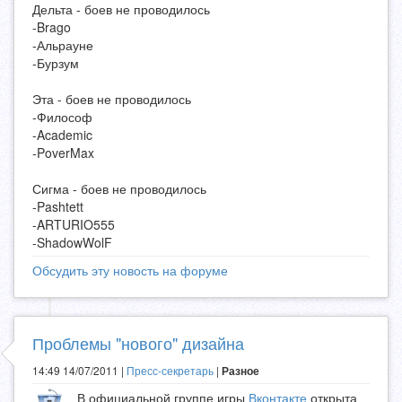
Дельта - боев не проводилось
-Brago
-Альрауне
-Бурзум
Эта - боев не проводилось
-Философ
-Academic
-PoverMax
Сигма - боев не проводилось
-Pashtett
-ARTURIO555
-ShadowWolF
Обсудить эту новость на форуме
Проблемы "нового" дизайна
14:49 14/07/2011 |
Пресс-секретарь
|
Разное
В официальной группе игры
Вконтакте
открыта