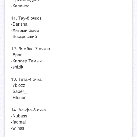
-Капинос
11. Тау-8 очков
-Darisha
-Хитрый Змей
-Воскресший-
12. Лямбда-7 очков
-Враг
-Киллер Темыч
-shizik
13. Тета-4 очка
-7biozz
-Saper_
-Pilsner
14. Альфа-3 очка
-Nubass
-fadmal
-wiinss