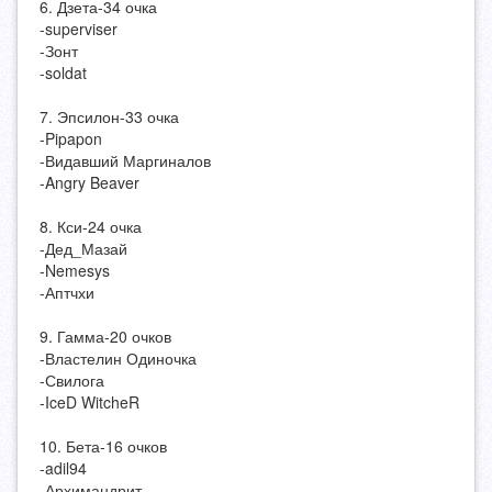
6. Дзета-34 очка
-superviser
-Зонт
-soldat
7. Эпсилон-33 очка
-Pipapon
-Видавший Маргиналов
-Angry Beaver
8. Кси-24 очка
-Дед_Мазай
-Nemesys
-Аптчхи
9. Гамма-20 очков
-Властелин Одиночка
-Свилога
-IceD WitcheR
10. Бета-16 очков
-adil94
-Архимандрит