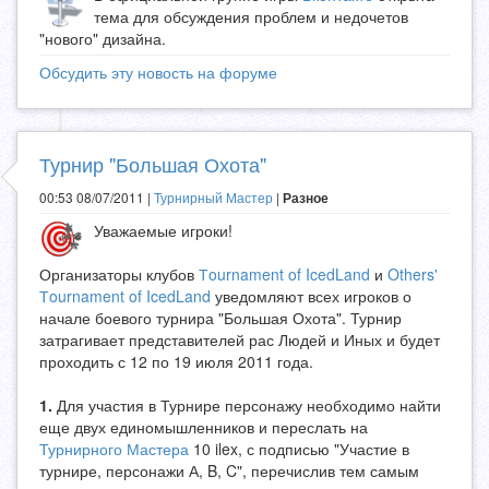
тема для обсуждения проблем и недочетов
"нового" дизайна.
Обсудить эту новость на форуме
Турнир "Большая Охота"
00:53 08/07/2011 |
Турнирный Мастер
|
Разное
Уважаемые игроки!
Организаторы клубов
Тournament of IcedLand
и
Others'
Тournament of IcedLand
уведомляют всех игроков о
начале боевого турнира "Большая Охота". Турнир
затрагивает представителей рас Людей и Иных и будет
проходить с 12 по 19 июля 2011 года.
1.
Для участия в Турнире персонажу необходимо найти
еще двух единомышленников и переслать на
Турнирного Мастера
10 ilex, с подписью "Участие в
турнире, персонажи А, B, C", перечислив тем самым