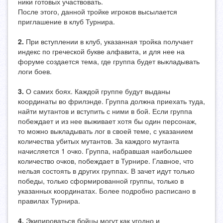
ники готовых участвовать.
После этого, данной тройке игроков высылается
приглашение в клуб Турнира.
2.
При вступлении в клуб, указанная тройка получает
индекс по греческой букве алфавита, и для нее на
форуме создается тема, где группа будет выкладывать
логи боев.
3.
О самих боях. Каждой группе будут выданы
координаты во фрилэнде. Группа должна приехать туда,
найти мутантов и вступить с ними в бой. Если группа
побеждает и из нее выживает хотя бы один персонаж,
то можно выкладывать лог в своей теме, с указанием
количества убитых мутантов. За каждого мутанта
начисляется 1 очко. Группа, набравшая наибольшее
количество очков, побеждает в Турнире. Главное, что
нельзя состоять в других группах. В зачет идут только
победы, только сформированной группы, только в
указанных координатах. Более подробно расписано в
правилах Турнира.
4.
Экипироваться бойцы могут как угодно и