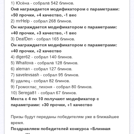
1) Юсёна - собралa 542 блинов.
Онa награждается модификатором с параметрами:
+50 прочки, +4 качество, -1 вес
2) mrHelp - собрал 268 блинов.
Он награждается модификатором с параметрами:
+40 прочки, +3 качество, -1 вес
3) DeafDen - собрал 165 блинов.
Он награждается модификатором с параметрами:
+40 прочки, +2 качество
4) diger62 - собрал 140 блинов.
5) Whaitova - собралa 128 блинов.
6) aleman - собрал 127 блинов.
7) savelevsash - собрал 95 блинов.
8) удалец - собрал 82 блинов.
9) Громоглас_тихоня - собрал 80 блинов.
10) Serega81 - собрал 67 блинов.
Места с 4 по 10 получают модификатор с
параметрами: +30 прочки, +1 качество
Призы будут переданы победителям уже в ближайшее
время.
Поздравляем победителей конкурса «Блинная