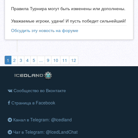
Правила Турнира могут быть изменены или дополнены.
Уважаемые игроки, удачи! И пусть победит сильнейший!
Обсудить эту новость на форуме
(выбранная)
1
2
3
4
5
...
9
10
11
12
Сообщество во Вконтакте
Страница в Facebook
Канал в Telegram: @icedland
Чат в Telegram: @IcedLandChat