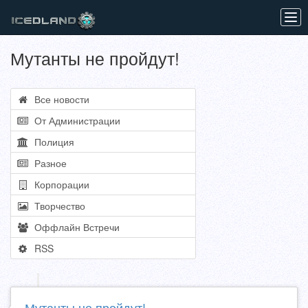
Tog
navi
Мутанты не пройдут!
Все новости
От Администрации
Полиция
Разное
Корпорации
Творчество
Оффлайн Встречи
RSS
Мутанты не пройдут!