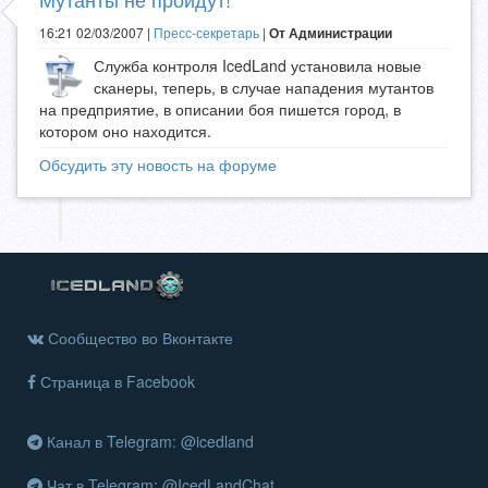
16:21 02/03/2007 |
Пресс-секретарь
|
От Администрации
Служба контроля IcedLand установила новые
сканеры, теперь, в случае нападения мутантов
на предприятие, в описании боя пишется город, в
котором оно находится.
Обсудить эту новость на форуме
Сообщество во Вконтакте
Страница в Facebook
Канал в Telegram: @icedland
Чат в Telegram: @IcedLandChat