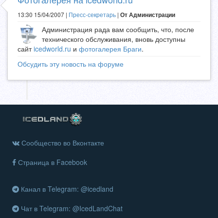
13:30 15/04/2007 |
Пресс-секретарь
|
От Администрации
Администрация рада вам сообщить, что, после
технического обслуживания, вновь доступны
сайт
icedworld.ru
и
фотогалерея Браги
.
Обсудить эту новость на форуме
Сообщество во Вконтакте
Страница в Facebook
Канал в Telegram: @icedland
Чат в Telegram: @IcedLandChat