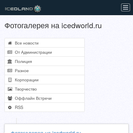
Tog
navi
Фотогалерея на icedworld.ru
Все новости
От Администрации
Полиция
Разное
Корпорации
Творчество
Оффлайн Встречи
RSS
Фотогалерея на icedworld.ru