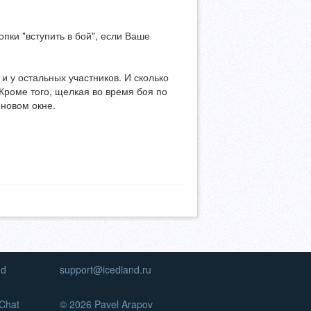
опки "вступить в бой", если Ваше
 и у остальных участников. И сколько
Кроме того, щелкая во время боя по
 новом окне.
nd
support@icedland.ru
Chat
© 2026 Pavel Arapov