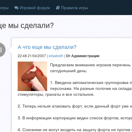
игры
Игровой форум
Правила игры
ще мы сделали?
А что еще мы сделали?
22:48 21/04/2007 |
elisabeth
|
От Администрации
Предлагаем вниманию игроков перечень т
сегодняшний день:
1. Введена автоматическая группировка п
персонажа. На разные полочки на склада
стимуляторы, гранаты и все остальное.
2. Теперь нельзя атаковать форт, если данный форт уже 
3. В информации корпорации виден список фортов, котор
4. Союзники не могут входить на защиту форта ни против 