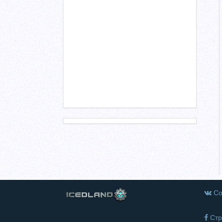
Со
Стр