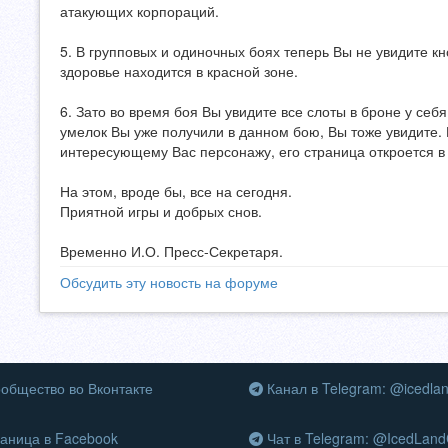
атакующих корпораций.
5. В групповых и одиночных боях теперь Вы не увидите кн
здоровье находится в красной зоне.
6. Зато во время боя Вы увидите все слоты в броне у себя
умелок Вы уже получили в данном бою, Вы тоже увидите. 
интересующему Вас персонажу, его страница откроется в
На этом, вроде бы, все на сегодня.
Приятной игры и добрых снов.
Временно И.О. Пресс-Секретаря.
Обсудить эту новость на форуме
общество во Вконтакте
Канал в Telegram: @icedla
аница в Facebook
Чат в Telegram: @IcedLand