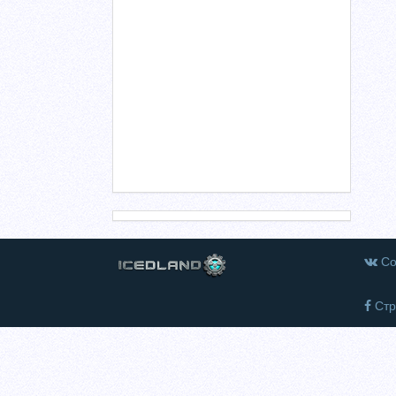
Со
Стр