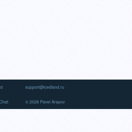
nd
support@icedland.ru
Chat
© 2026 Pavel Arapov