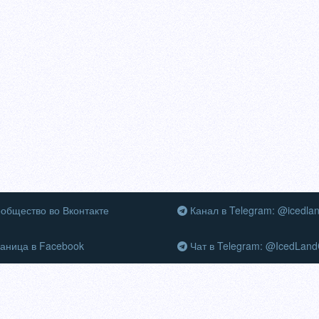
общество во Вконтакте
Канал в Telegram: @icedla
аница в Facebook
Чат в Telegram: @IcedLand