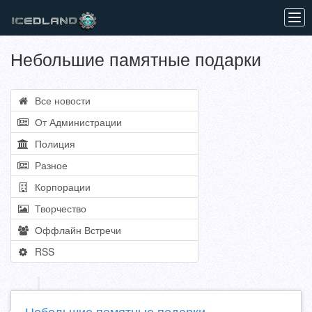
Tog
navi
Небольшие памятные подарки
Все новости
От Администрации
Полиция
Разное
Корпорации
Творчество
Оффлайн Встречи
RSS
Небольшие памятные подарки