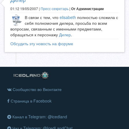
01:12 19/05/2007 |
Пресс-секретарь
|
От Администрации
В связи с тем, что
elisabeth
полностью сложила с
себя полномочия дилера, просьба по всем
вопросам, связанным с именными предметами,
обращаться к персонажу
Дилер
.
Обсудить эту новость на форуме
Сообщество во Вконтакте
Страница в Facebook
Канал в Telegram: @icedland
Чат в Telegram: @IcedLandChat