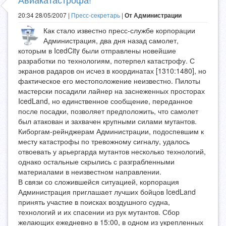
20:34 28/05/2007 |
Пресс-секретарь
|
От Администрации
Как стало известно пресс-службе корпорации
Администрация, два дня назад самолет,
которым в IcedCity были отправлены новейшие
разработки по технологиям, потерпел катастрофу. С
экранов радаров он исчез в координатах [1310:1480], но
фактическое его местоположение неизвестно. Пилоты
мастерски посадили лайнер на заснеженных просторах
IcedLand, но единственное сообщение, переданное
после посадки, позволяет предположить, что самолет
был атакован и захвачен крупными силами мутантов.
Киборгам-рейнджерам Администрации, подоспевшим к
месту катастрофы по тревожному сигналу, удалось
отвоевать у арьергарда мутантов несколько технологий,
однако остальные скрылись с разграбленными
материалами в неизвестном направлении.
В связи со сложившейся ситуацией, корпорация
Администрация приглашает лучших бойцов IcedLand
принять участие в поисках воздушного судна,
технологий и их спасении из рук мутантов. Сбор
желающих ежедневно в 15:00, в одном из укрепленных