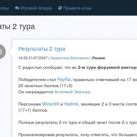
игры
Игровой форум
Правила игры
аты 2 тура
Результаты 2 тура
16:35 21/07/2007 |
Хранитель Викторины
|
Разное
С радостью сообщаю, что во
2-м туре форумной викто
Победителем стал
PayPal
, правильно ответивший на 17 в
20 зачетных баллов (17+3)
Он награждается
Аптечкой Знатока
.
Персонажи
WizardIII
и
Hadrok
, занявшие 2 и 3 места соот
(17+1) баллов.
Полные результаты 2-го тура и общий зачет после 2-х тур
Проанализировав результаты, хочу отметить, что большег