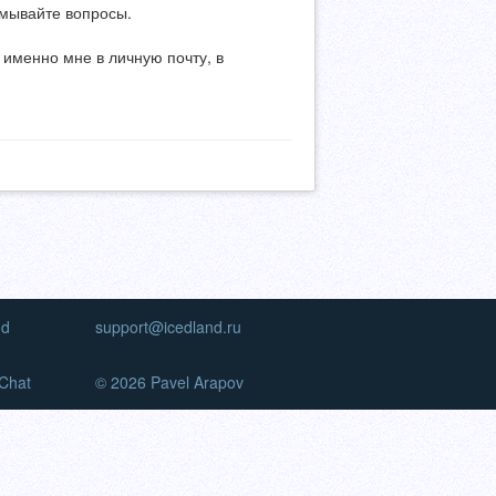
умывайте вопросы.
 именно мне в личную почту, в
nd
support@icedland.ru
Chat
© 2026 Pavel Arapov