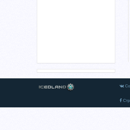
Со
Стр