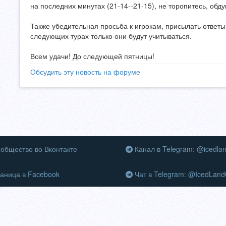
на последних минутах (21-14--21-15), не торопитесь, обд
Также убедительная просьба к игрокам, присылать ответы
следующих турах только они будут учитываться.
Всем удачи! До следующей пятницы!
Обсудить эту новость на форуме
общество во Вконтакте
Канал в Telegram: @icedla
аница в Facebook
Чат в Telegram: @IcedLand