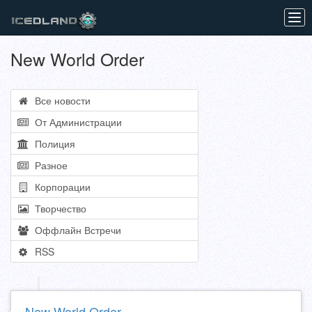
Tog
navi
New World Order
Все новости
От Администрации
Полиция
Разное
Корпорации
Творчество
Оффлайн Встречи
RSS
New World Order