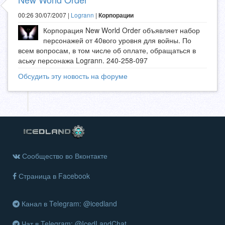
00:26 30/07/2007 |
Logrann
|
Корпорации
Корпорация New World Order объявляет набор
персонажей от 40вого уровня для войны. По
всем вопросам, в том числе об оплате, обращаться в
аську персонажа Logrann. 240-258-097
Обсудить эту новость на форуме
Сообщество во Вконтакте
Страница в Facebook
Канал в Telegram: @icedland
Чат в Telegram: @IcedLandChat