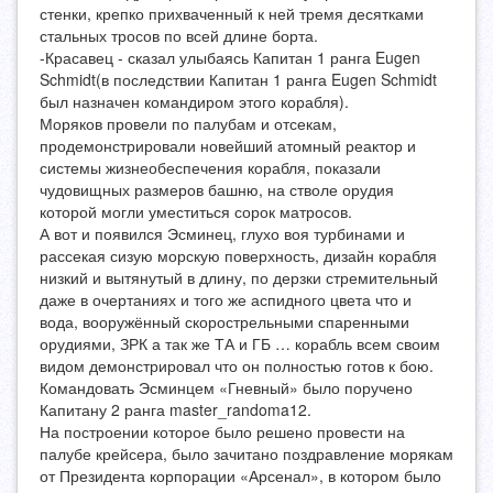
стенки, крепко прихваченный к ней тремя десятками
стальных тросов по всей длине борта.
-Красавец - сказал улыбаясь Капитан 1 ранга Eugen
Schmidt(в последствии Капитан 1 ранга Eugen Schmidt
был назначен командиром этого корабля).
Моряков провели по палубам и отсекам,
продемонстрировали новейший атомный реактор и
системы жизнеобеспечения корабля, показали
чудовищных размеров башню, на стволе орудия
которой могли уместиться сорок матросов.
А вот и появился Эсминец, глухо воя турбинами и
рассекая сизую морскую поверхность, дизайн корабля
низкий и вытянутый в длину, по дерзки стремительный
даже в очертаниях и того же аспидного цвета что и
вода, вооружённый скорострельными спаренными
орудиями, ЗРК а так же ТА и ГБ … корабль всем своим
видом демонстрировал что он полностью готов к бою.
Командовать Эсминцем «Гневный» было поручено
Капитану 2 ранга master_randoma12.
На построении которое было решено провести на
палубе крейсера, было зачитано поздравление морякам
от Президента корпорации «Арсенал», в котором было