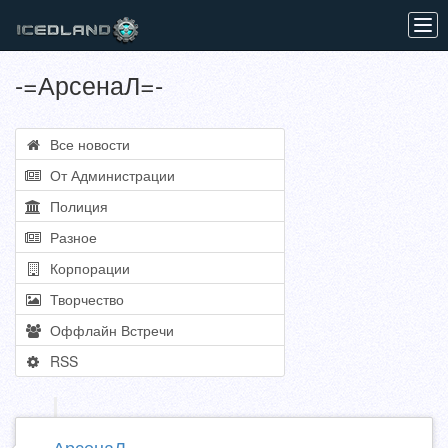
Tog
navi
-=АрсенаЛ=-
Все новости
От Администрации
Полиция
Разное
Корпорации
Творчество
Оффлайн Встречи
RSS
-=АрсенаЛ=-