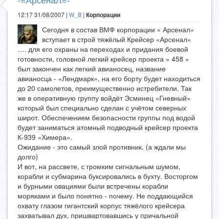
12:17 31/08/2007 |
W_B
|
Корпорации
Сегодня в состав ВМФ корпорации « Арсенал»
вступает в строй тяжёлый Крейсер «Арсенал»
…. для его охраны на переходах и придания боевой
готовности, головной легкий крейсер проекта « 458 »
был закончен как легкий авианосец, название
авианосца - «Лендмарк», на его борту будет находиться
до 20 самолетов, преимущественно истребители. Так
же в оперативную группу войдёт Эсминец «Гневный»
который был специально сделан с учётом северных
широт. Обеспечением безопасности группы под водой
будет заниматься атомный подводный крейсер проекта
К-939 «Химера».
Ожидание - это самый злой противник. (а ждали мы
долго)
И вот, на рассвете, с громким сигнальным шумом,
корабли и субмарина буксировались в бухту. Восторгом
и бурными овациями были встречены корабли
моряками и было понятно - почему. Не поддающийся
охвату глазом гигантский корпус тяжёлого крейсера
захватывал дух, пришвартовавшись у причальной