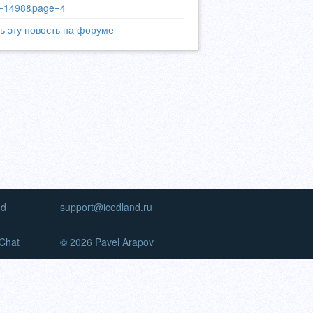
d=1498&page=4
ь эту новость на форуме
nd
support@icedland.ru
Chat
© 2026 Pavel Arapov