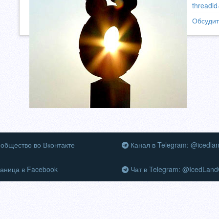
threadi
Обсудит
общество во Вконтакте
Канал в Telegram: @icedla
аница в Facebook
Чат в Telegram: @IcedLand