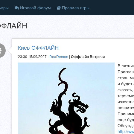
игры
Игровой форум
Правила игры
ФФЛАЙН
Киев ОФФЛАЙН
23:30 15/09/2007 |
DeaDemon
|
Оффлайн Встречи
В пятни
Приглаш
стран м
и будет
сказать,
теряемс
известн
появится
Принима
еще буд
Обсужде
http://w