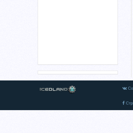
Со
Стр