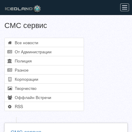
Tog
navi
СМС сервис
Все новости
От Администрации
Полиция
Разное
Корпорации
Творчество
Оффлайн Встречи
RSS
СМС сервис