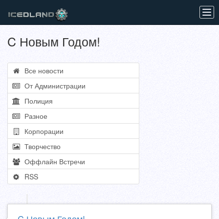
Tog
navi
C Новым Годом!
Все новости
От Администрации
Полиция
Разное
Корпорации
Творчество
Оффлайн Встречи
RSS
C Новым Годом!