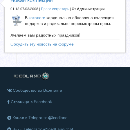
01:18 07/03/2008 |
Пресс-секретарь
|
От Администрации
В
каталоге
кардинально обновлена коллекция
подарков и радикально пересмотрены цены.
Желаем вам радостных праздников!
Обсудить эту новость на форуме
Сообщество во Вконтакте
Страница в Facebook
Канал в Telegram: @icedland
Чат в Telegram: @IcedLandChat