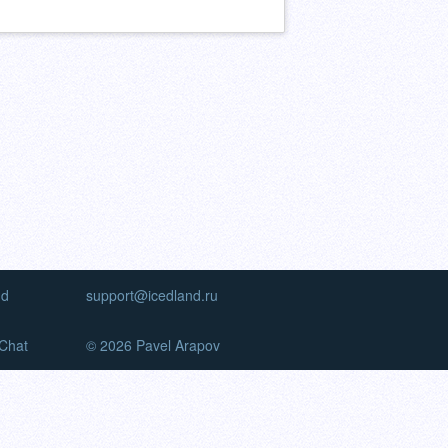
nd
support@icedland.ru
Chat
© 2026 Pavel Arapov