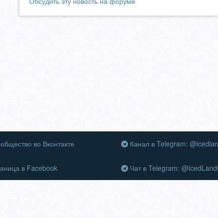
Обсудить эту новость на форуме
общество во Вконтакте
Канал в Telegram: @icedla
аница в Facebook
Чат в Telegram: @IcedLand