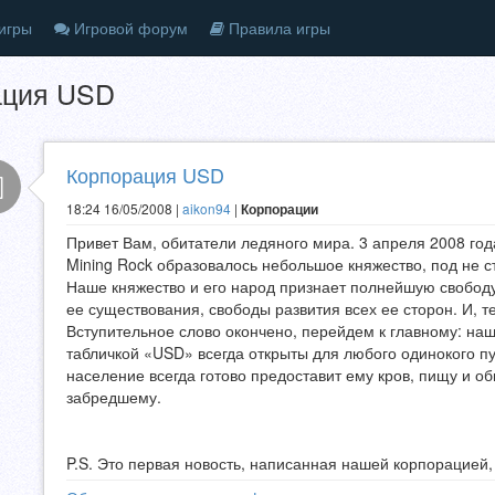
игры
Игровой форум
Правила игры
ация USD
Корпорация USD
18:24 16/05/2008 |
aikon94
|
Корпорации
Привет Вам, обитатели ледяного мира. 3 апреля 2008 год
Mining Rock образовалось небольшое княжество, под не 
Наше княжество и его народ признает полнейшую свободу
ее существования, свободы развития всех ее сторон. И, 
Вступительное слово окончено, перейдем к главному: на
табличкой «USD» всегда открыты для любого одинокого п
население всегда готово предоставит ему кров, пищу и 
забредшему.
P.S. Это первая новость, написанная нашей корпорацией,