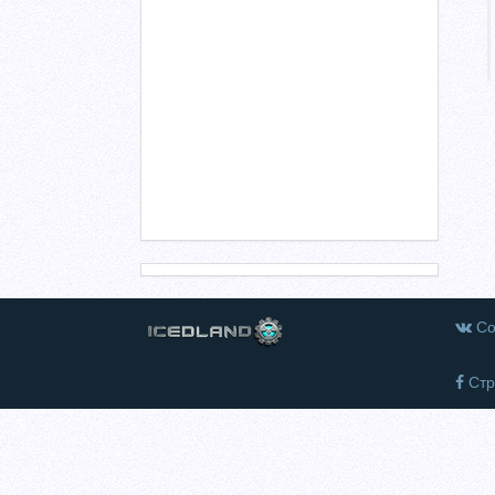
Со
Стр