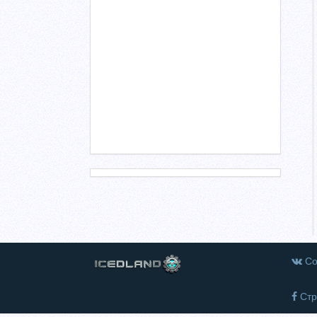
Со
Стр