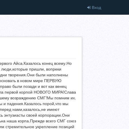
Вход
первого Айса.Казалось конец всему.Но
 люди,которые пришли, вопреки
 дни творения.Они были наполнены
ь основать в новом мире ПЕРВУЮ
раво были позади и вот как венец
ыла первой корпой НОВОГО МИРА!Слава
йшему возраждению СМГ!Мы помним их.
ты и падения.Казалось порой,что мы
и перед нами,казалось,не имеют
ь энтузиасты своей корпорации.Они
льна наша корпа.Прежде всего СМГ союз
им стремительное укрепление позиций