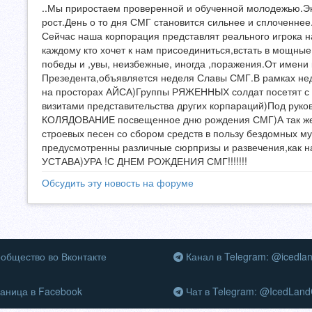
..Мы приростаем проверенной и обученной молодежью.Э
рост.День о то дня СМГ становится сильнее и сплоченнее
Сейчас наша корпорация представлят реального игрока 
каждому кто хочет к нам присоединиться,встать в мощн
победы и ,увы, неизбежные, иногда ,поражения.От имени
Презедента,объявляется неделя Славы СМГ.В рамках нед
на просторах АЙСА)Группы РЯЖЕННЫХ солдат посетят
визитами представительства других корпараций)Под руко
КОЛЯДОВАНИЕ посвещенное дню рождения СМГ)А так же
строевых песен со сбором средств в пользу бездомных м
предусмотренны различные сюрпризы и развечения,к
УСТАВА)УРА !С ДНЕМ РОЖДЕНИЯ СМГ!!!!!!!
Обсудить эту новость на форуме
общество во Вконтакте
Канал в Telegram: @icedla
аница в Facebook
Чат в Telegram: @IcedLand