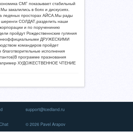
кономика СМГ показывает стабильный
.Мы закалились в боях и дискусиях.
на ледяных просторах АЙСА.Мы рады
ые шеренги СОЛДАТ,разделить наши
 корпорации и по порученинию
ели пройдут Рождественнские гуляния
 с неоффициальными ДРУЖЕСКИМИ
водством командиров пройдет
 благотворительные исполнения
утантов)В программе празнования
ак например ХУДОЖЕСТВЕННОЕ ЧТЕНИЕ
nd
support@icedland.ru
Chat
© 2026 Pavel Arapov