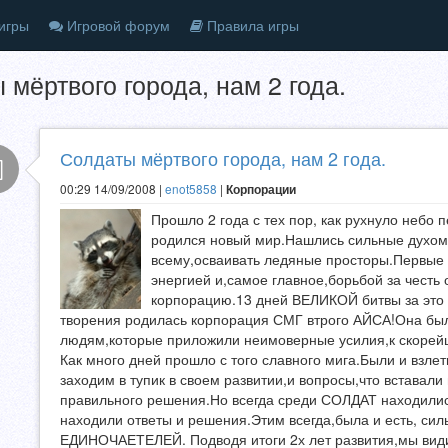
игры
Игровой форум
Правила игры
 мёртвого города, нам 2 года.
Солдаты мёртвого города, нам 2 года.
00:29 14/09/2008 |
enot5858
|
Корпорации
Прошло 2 года с тех пор, как рухнуло небо 
родился новый мир.Нашлись сильные духом
всему,осваивать ледяные просторы.Первые
энергией и,самое главное,борьбой за чест
корпорацию.13 дней ВЕЛИКОЙ битвы за это п
творения родилась корпорация СМГ втрого АЙСА!Она б
людям,которые приложили неимоверные усилия,к скоре
Как много дней прошло с того славного мига.Были и взле
заходим в тупик в своем развитии,и вопросы,что вставал
правильного решения.Но всегда среди СОЛДАТ находилис
находили ответы и решения.Этим всегда,была и есть, си
ЕДИНОЧАЕТЕЛЕЙ. Подводя итоги 2х лет развития,мы вид