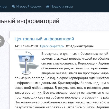
игры
Игровой форум
Правила игры
льный информаторий
Центральный информаторий
14:01 19/09/2008 |
Пресс-секретарь
|
От Администрации
В результате длинных и бессонных ночей
момента выхода первых людей из убежищ
систематизировались. Корпорация Админ
обновленный раздел помощи, призванный 
впервые оказавшимся на просторах мира I
примерно полгода назад, в офис корпорации Администрац
шифрованными данными. Криптографы бились над ним в 
секретной лаборатории. В результате, стало известно дос
таком состоянии. Все желающие, смогут ознакомится с 
проливающих свет на события последнего времени, в раз
Поскольку энергоснабжение столицы несколько нестабиль
результате скачков напряжения, вкрались ошибки. Админ