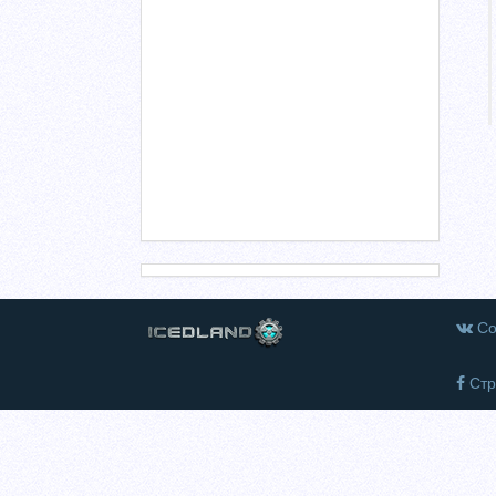
Со
Стр