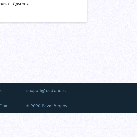
жка - Другое».
nd
support@icedland.ru
Chat
© 2026 Pavel Arapov