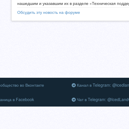
нашедшим и указавшим их в разделе «Техническая поддер
Обсудить эту новость на форуме
общество во Вконтакте
Канал в Telegram: @icedla
аница в Facebook
Чат в Telegram: @IcedLand