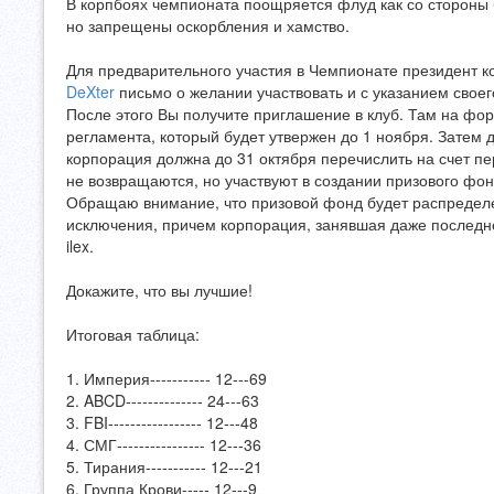
В корпбоях чемпионата поощряется флуд как со стороны б
но запрещены оскорбления и хамство.
Для предварительного участия в Чемпионате президент 
DeXter
письмо о желании участвовать и с указанием свое
После этого Вы получите приглашение в клуб. Там на фор
регламента, который будет утвержен до 1 ноября. Затем 
корпорация должна до 31 октября перечислить на счет п
не возвращаются, но участвуют в создании призового фон
Обращаю внимание, что призовой фонд будет распределе
исключения, причем корпорация, занявшая даже последн
ilex.
Докажите, что вы лучшие!
Итоговая таблица:
1. Империя----------- 12---69
2. ABCD-------------- 24---63
3. FBI----------------- 12---48
4. СМГ---------------- 12---36
5. Тирания----------- 12---21
6. Группа Крови----- 12---9