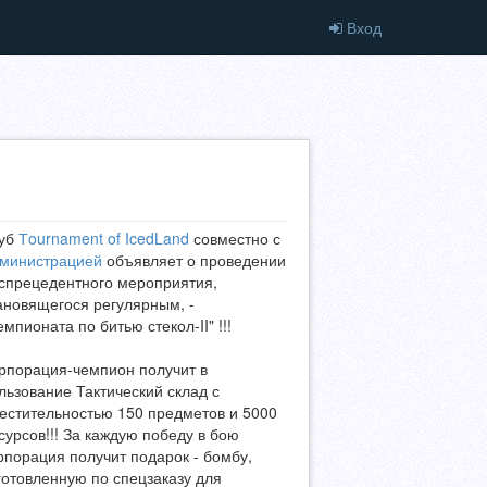
Вход
уб
Тournament of IcedLand
совместно с
министрацией
объявляет о проведении
спрецедентного мероприятия,
ановящегося регулярным, -
емпионата по битью стекол-II" !!!
рпорация-чемпион получит в
льзование Тактический склад с
естительностью 150 предметов и 5000
сурсов!!! За каждую победу в бою
рпорация получит подарок - бомбу,
готовленную по спецзаказу для