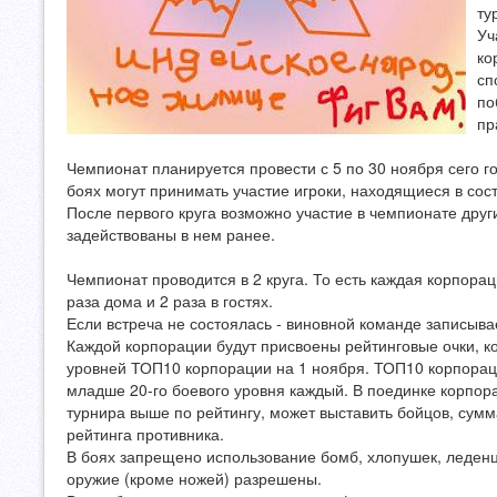
ту
Уч
ко
сп
по
пр
Чемпионат планируется провести с 5 по 30 ноября сего год
боях могут принимать участие игроки, находящиеся в сос
После первого круга возможно участие в чемпионате друг
задействованы в нем ранее.
Чемпионат проводится в 2 круга. То есть каждая корпораци
раза дома и 2 раза в гостях.
Если встреча не состоялась - виновной команде записыв
Каждой корпорации будут присвоены рейтинговые очки, к
уровней ТОП10 корпорации на 1 ноября. ТОП10 корпорац
младше 20-го боевого уровня каждый. В поединке корпор
турнира выше по рейтингу, может выставить бойцов, сум
рейтинга противника.
В боях запрещено использование бомб, хлопушек, леден
оружие (кроме ножей) разрешены.