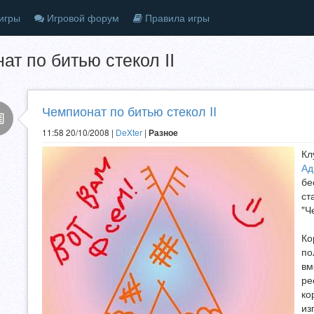
игры
Игровой форум
Правила игры
ат по битью стекол II
Чемпионат по битью стекол II
11:58 20/10/2008 |
DeXter
|
Разное
Кл
Ад
бе
ст
"Ч
Ко
по
вм
ре
ко
из