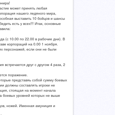
рнира!
астие может принять любая
рпорация нашего ледяного мира,
особная выставить 10 бойцов и шансы
бедить есть у всех!!! Итак, основные
авила:
а (с 10.00 по 22.00 в рабочие дни). В
таве корпораций на 0.00 1 ноября.
их персонажей, если они не были
я встречается друг с другом 4 раза, 2
ается поражение.
оторые представяь собой сумму боевых
ии должны составлять игроки не
ация, стоящая на момент начала
ма боевых уровней которых не выше
цов, ножей. Именная амуниция и