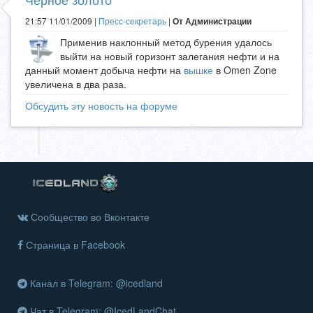
21:57 11/01/2009 |
Пресс-секретарь
|
От Администрации
Применив наклонный метод бурения удалось
выйти на новый горизонт залегания нефти и на
данный момент добыча нефти на
вышке
в Omen Zone
увеличена в два раза.
Обсудить эту новость на форуме
Сообщество во Вконтакте
Страница в Facebook
Канал в Telegram: @icedland
Чат в Telegram: @IcedLandChat