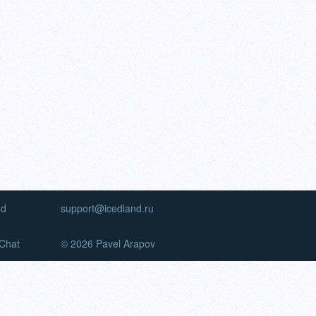
nd
support@icedland.ru
Chat
© 2026 Pavel Arapov