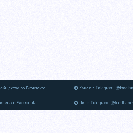
общество во Вконтакте
Канал в Telegram: @icedla
аница в Facebook
Чат в Telegram: @IcedLand