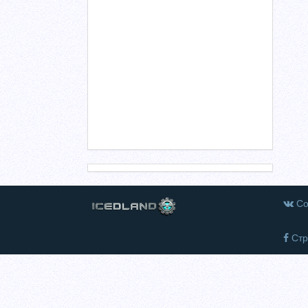
Со
Стр