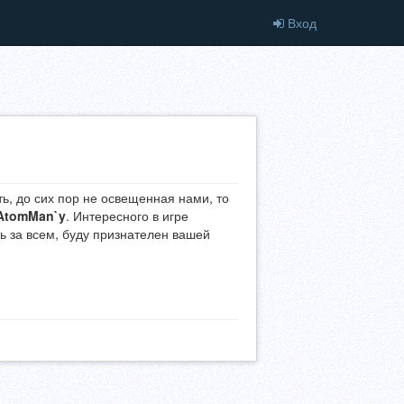
Вход
ть, до сих пор не освещенная нами, то
AtomMan`y
. Интересного в игре
ть за всем, буду признателен вашей