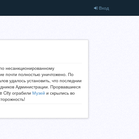
Вход
 по несанкционированному
ие почти полностью уничтожено. По
ов удалось установить, что последнии
удников Администрации. Прорвавшиеся
e City ограбили
Музей
и скрылись во
сторожность!