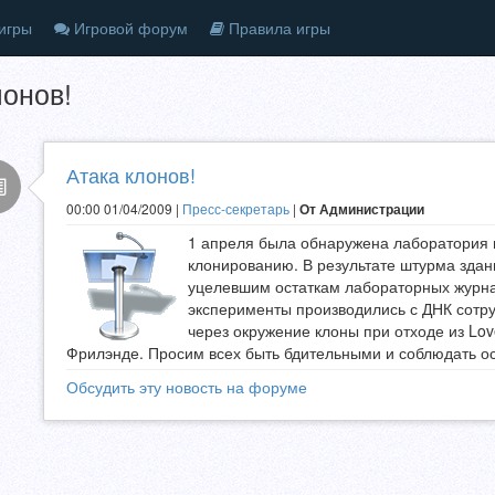
игры
Игровой форум
Правила игры
лонов!
Атака клонов!
00:00 01/04/2009 |
Пресс-секретарь
|
От Администрации
1 апреля была обнаружена лаборатория
клонированию. В результате штурма здан
уцелевшим остаткам лабораторных журнал
эксперименты производились с ДНК сотр
через окружение клоны при отходе из Lov
Фрилэнде. Просим всех быть бдительными и соблюдать о
Обсудить эту новость на форуме