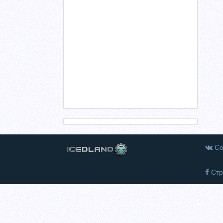
Со
Стр