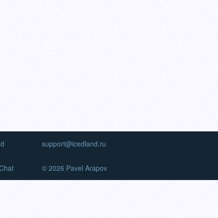
nd
support@icedland.ru
Chat
© 2026 Pavel Arapov