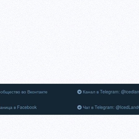
общество во Вконтакте
Канал в Telegram: @icedla
аница в Facebook
Чат в Telegram: @IcedLand