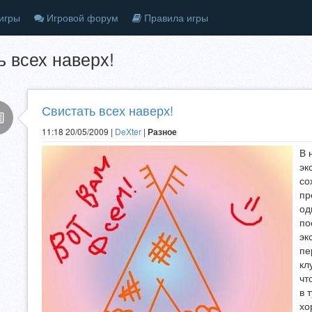
игры
Игровой форум
Правила игры
ь всех наверх!
Свистать всех наверх!
11:18 20/05/2009 |
DeXter
|
Разное
В 
эк
со
пр
од
по
эк
пе
кл
чт
в 
хо