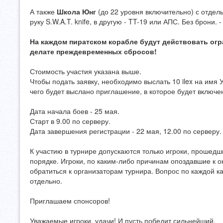
А также
Школа Юнг
(до 22 уровня включительно) с отдел
руку S.W.A.T. knife, в другую - TT-19 или АПС. Без брони. -
На каждом пиратском корабле будут действовать огра
делате преждевременных сбросов!
Стоимость участия указана выше.
Чтобы подать заявку, необходимо выслать 10 ilex на им
чего будет выслано приглашение, в которое будет включе
Дата начала боев - 25 мая.
Старт в 9.00 по серверу.
Дата завершения регистрации - 22 мая, 12.00 по серверу.
К участию в турнире допускаются только игроки, прошед
порядке. Игроки, по каким-либо причинам опоздавшие к 
обратиться к организаторам турнира. Вопрос по каждой к
отдельно.
Приглашаем спонсоров!
Уважаемые игроки, удачи! И пусть победит сильнейший.