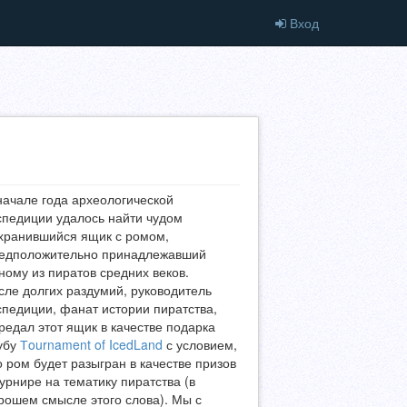
Вход
начале года археологической
спедиции удалось найти чудом
хранившийся ящик с ромом,
едположительно принадлежавший
ному из пиратов средних веков.
сле долгих раздумий, руководитель
спедиции, фанат истории пиратства,
редал этот ящик в качестве подарка
убу
Тournament of IcedLand
с условием,
о ром будет разыгран в качестве призов
турнире на тематику пиратства (в
рошем смысле этого слова). Мы с