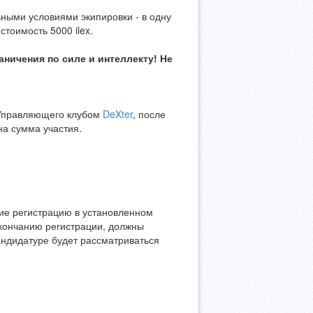
ьными условиями экипировки - в одну
 стоимость 5000 ilex.
ничения по силе и интеллекту! Не
я Управляющего клубом
DeXter
, после
на сумма участия.
шие регистрацию в установленном
окончанию регистрации, должны
андидатуре будет рассматриваться