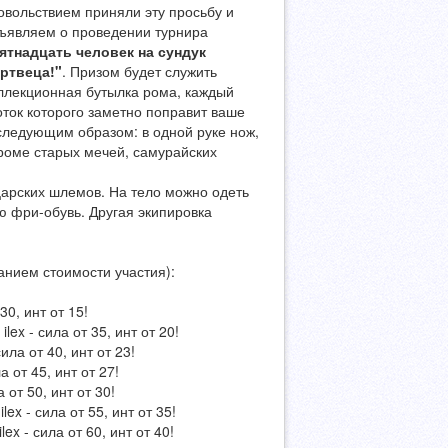
овольствием приняли эту просьбу и
ъявляем о проведении турнира
ятнадцать человек на сундук
ртвеца!"
. Призом будет служить
ллекционная бутылка рома, каждый
оток которого заметно поправит ваше
 следующим образом: в одной руке нож,
кроме старых мечей, самурайских
царских шлемов. На тело можно одеть
 фри-обувь. Другая экипировка
анием стоимости участия):
30, инт от 15!
lex - сила от 35, инт от 20!
ила от 40, инт от 23!
а от 45, инт от 27!
 от 50, инт от 30!
lex - сила от 55, инт от 35!
ex - сила от 60, инт от 40!