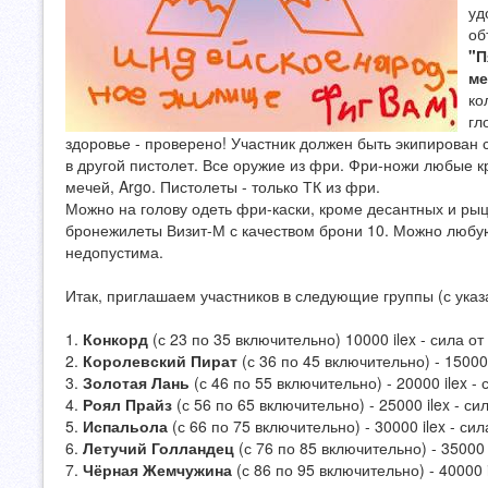
уд
об
"П
ме
ко
гл
здоровье - проверено! Участник должен быть экипирован
в другой пистолет. Все оружие из фри. Фри-ножи любые 
мечей, Argo. Пистолеты - только ТК из фри.
Можно на голову одеть фри-каски, кроме десантных и ры
бронежилеты Визит-М с качеством брони 10. Можно любую
недопустима.
Итак, приглашаем участников в следующие группы (с указ
1.
Конкорд
(с 23 по 35 включительно) 10000 ilex - сила от 
2.
Королевский Пират
(с 36 по 45 включительно) - 15000 i
3.
Золотая Лань
(с 46 по 55 включительно) - 20000 ilex - с
4.
Роял Прайз
(с 56 по 65 включительно) - 25000 ilex - сил
5.
Испальола
(с 66 по 75 включительно) - 30000 ilex - сила
6.
Летучий Голландец
(с 76 по 85 включительно) - 35000 i
7.
Чёрная Жемчужина
(с 86 по 95 включительно) - 40000 il