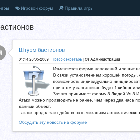
игры
Игровой форум
Правила игры
астионов
Штурм бастионов
01:14 26/05/2009 |
Пресс-секретарь
|
От Администрации
Изменяется форма нападений и защит на
В связи установлением хорошей погоды, с
возможность индивидуально инициироват
при этом у защитников будет 1 киборг или
Заявка принимает форму 5 Людей Vs 5 И
Атаки можно производить не ранее, чем через два часа п
данный объект.
Так же продолжает действовать механизм автоматическог
Обсудить эту новость на форуме