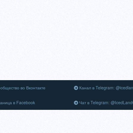
общество во Вконтакте
Канал в Telegram: @icedla
аница в Facebook
Чат в Telegram: @IcedLand