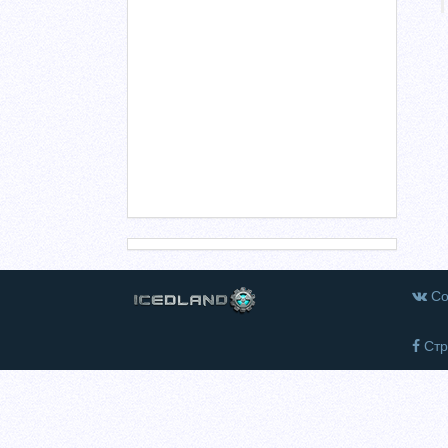
Со
Стр