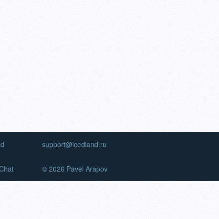
nd
support@icedland.ru
Chat
© 2026 Pavel Arapov