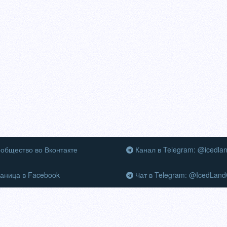
общество во Вконтакте
Канал в Telegram: @icedla
аница в Facebook
Чат в Telegram: @IcedLand