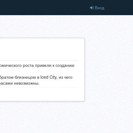
Вход
мического роста привели к созданию
ратом-близнецом в Iced City, из чего
 расами невозможны.