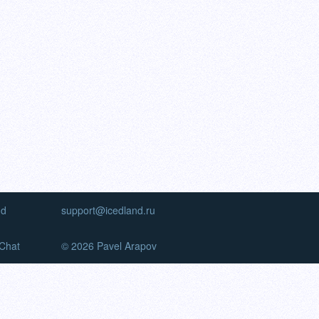
nd
support@icedland.ru
Chat
© 2026 Pavel Arapov