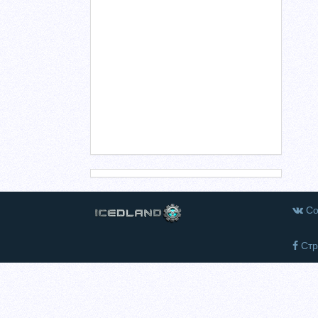
Со
Стр