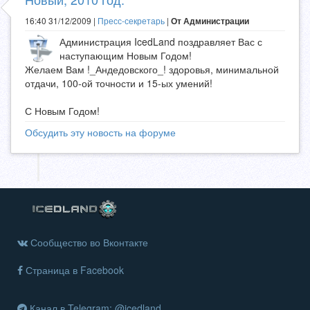
16:40 31/12/2009 |
Пресс-секретарь
|
От Администрации
Администрация IcedLand поздравляет Вас с
наступающим Новым Годом!
Желаем Вам !_Андедовского_! здоровья, минимальной
отдачи, 100-ой точности и 15-ых умений!
С Новым Годом!
Обсудить эту новость на форуме
Сообщество во Вконтакте
Страница в Facebook
Канал в Telegram: @icedland