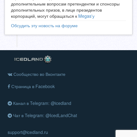
дополнительным вопросам претендентки и спонсоры
дополнительных призов, в лице президентов
корпораций, могут обращаться к
Megas'у
Обсудить эту новость на форуме
Сообщество во Вконтакте
Страница в Facebook
Канал в Telegram: @icedland
Чат в Telegram: @IcedLandChat
support@icedland.ru