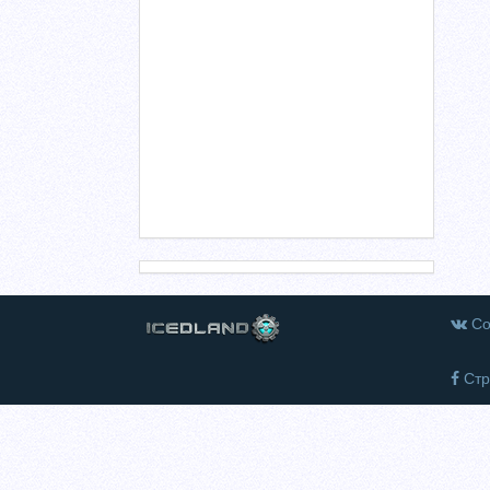
Со
Стр