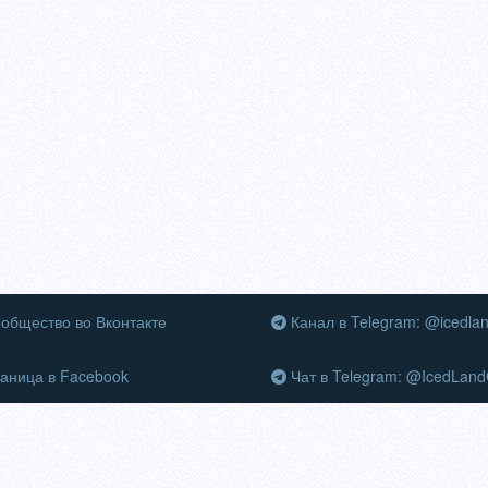
общество во Вконтакте
Канал в Telegram: @icedla
аница в Facebook
Чат в Telegram: @IcedLand