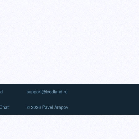
nd
support@icedland.ru
Chat
© 2026 Pavel Arapov