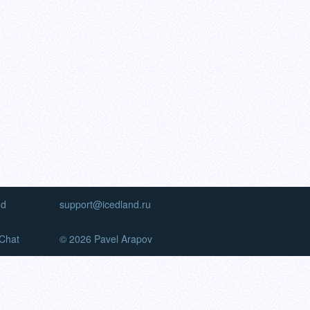
nd
support@icedland.ru
Chat
© 2026 Pavel Arapov