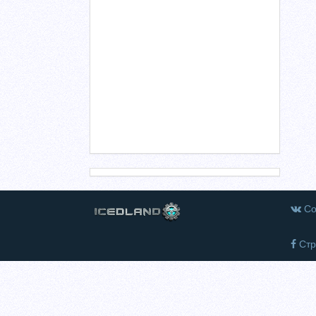
Со
Стр