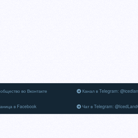
общество во Вконтакте
Канал в Telegram: @icedla
аница в Facebook
Чат в Telegram: @IcedLand