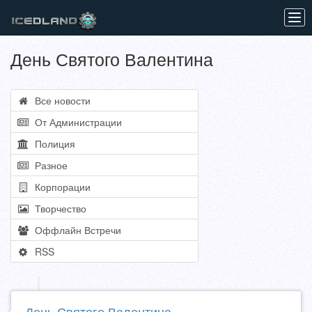
Tog
navi
День Святого Валентина
Все новости
От Администрации
Полиция
Разное
Корпорации
Творчество
Оффлайн Встречи
RSS
День Святого Валентина