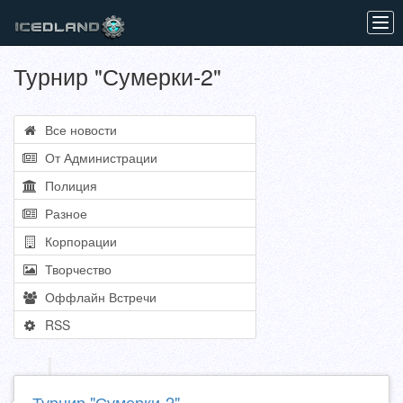
Tog
navi
Турнир "Сумерки-2"
Все новости
От Администрации
Полиция
Разное
Корпорации
Творчество
Оффлайн Встречи
RSS
Турнир "Сумерки-2"