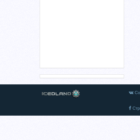
Со
Стр