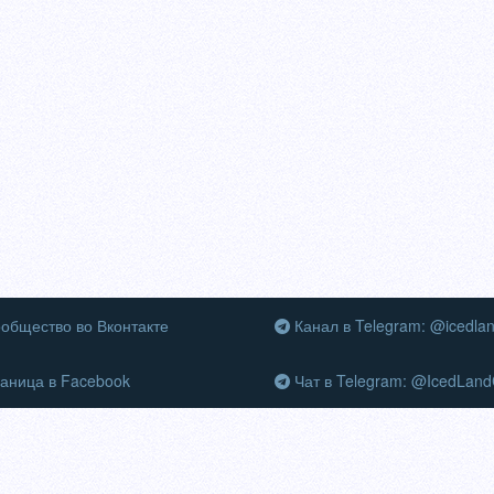
общество во Вконтакте
Канал в Telegram: @icedla
аница в Facebook
Чат в Telegram: @IcedLand