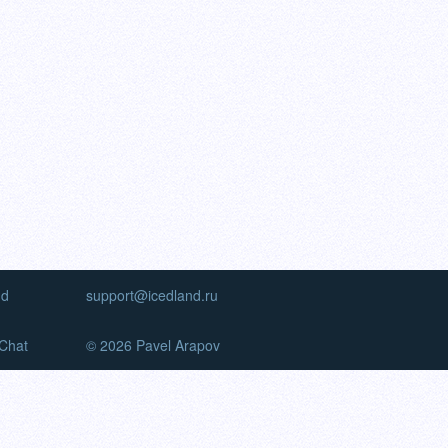
nd
support@icedland.ru
Chat
© 2026 Pavel Arapov