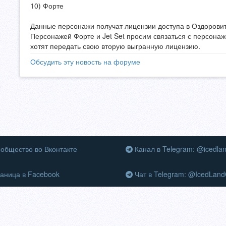
10) Форте
Данные персонажи получат лицензии доступа в Оздорови
Персонажей Форте и Jet Set просим связаться с персона
хотят передать свою вторую выгранную лицензию.
Обсудить эту новость на форуме
общество во Вконтакте
Канал в Telegram: @icedla
аница в Facebook
Чат в Telegram: @IcedLand