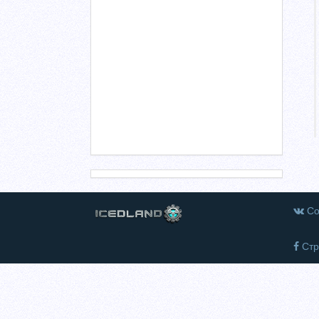
Со
Стр