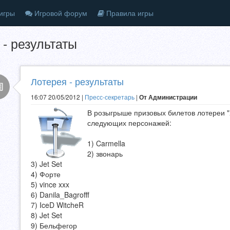
игры
Игровой форум
Правила игры
 - результаты
Лотерея - результаты
16:07 20/05/2012 |
Пресс-секретарь
|
От Администрации
В розыгрыше призовых билетов лотереи 
следующих персонажей:
1) Carmella
2) звонарь
3) Jet Set
4) Форте
5) vince xxx
6) Danila_Bagrofff
7) IceD WitcheR
8) Jet Set
9) Бельфегор