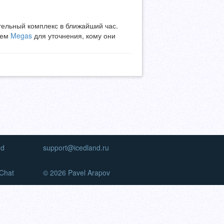
тельный комплекс в ближайший час.
жем
Megas
для уточнения, кому они
nd
support@icedland.ru
Chat
© 2026 Pavel Arapov