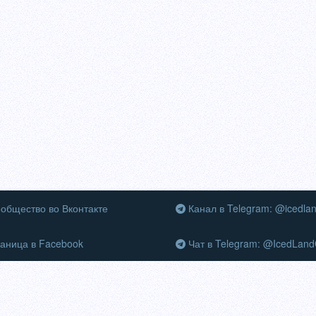
общество во Вконтакте
Канал в Telegram: @icedla
аница в Facebook
Чат в Telegram: @IcedLand