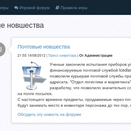
игры
Игровой форум
Правила игры
е новшества
Почтовые новшества
21:55 19/08/2012 |
Пресс-секретарь
|
От Администрации
Ученые закончили испытания приборов у
финансируемые почтовой службой Icedla
позволили курьерам почтовой службы пра
адресата. "Отдел логистики и маркетинг
разработку, что позволило значительно с
на почте посылок.
С настоящего времени предметы, продаваемые через почту
будут занимать место в инвентаре персонажа до тех пор,
Обсудить эту новость на форуме