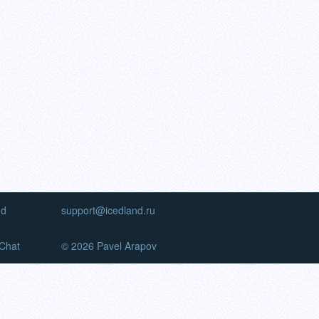
nd
support@icedland.ru
Chat
© 2026 Pavel Arapov