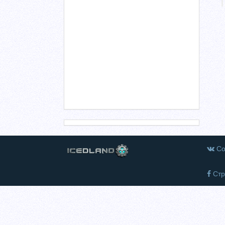
Со
Стр