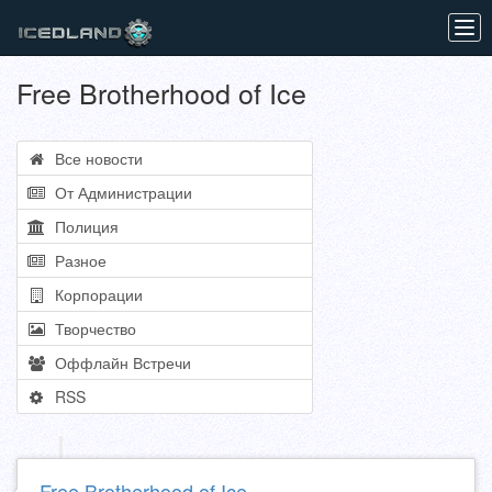
Tog
navi
Free Brotherhood of Ice
Все новости
От Администрации
Полиция
Разное
Корпорации
Творчество
Оффлайн Встречи
RSS
Free Brotherhood of Ice