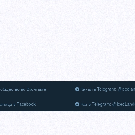
общество во Вконтакте
Канал в Telegram: @icedla
аница в Facebook
Чат в Telegram: @IcedLand