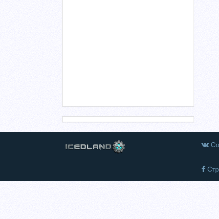
Со
Стр