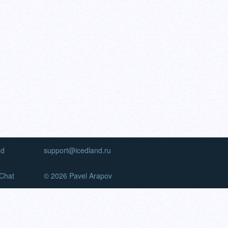
nd
support@icedland.ru
Chat
© 2026 Pavel Arapov