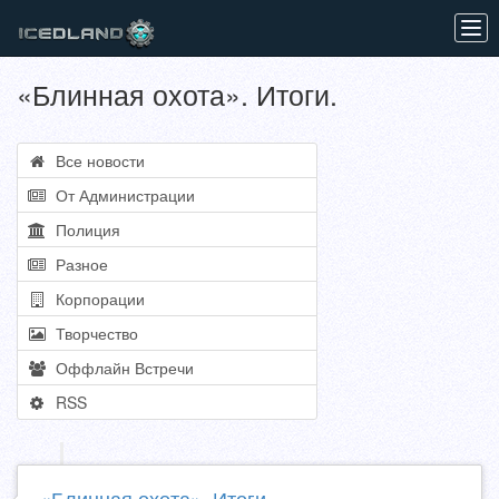
Tog
navi
«Блинная охота». Итоги.
Все новости
От Администрации
Полиция
Разное
Корпорации
Творчество
Оффлайн Встречи
RSS
«Блинная охота». Итоги.