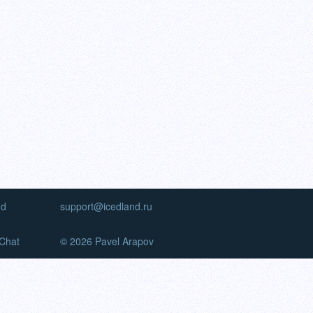
nd
support@icedland.ru
Chat
© 2026 Pavel Arapov