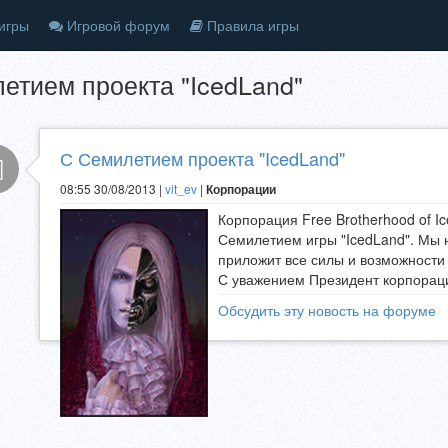
игры
Игровой форум
Правила игры
етием проекта "IcedLand"
С Семилетием проекта "IcedLand"
08:55 30/08/2013 |
vit_ev
|
Корпорации
Корпорация Free Brotherhood of Ic
Семилетием игры "IcedLand". Мы 
приложит все силы и возможности 
С уважением Президент корпораци
Обсудить эту новость на форуме