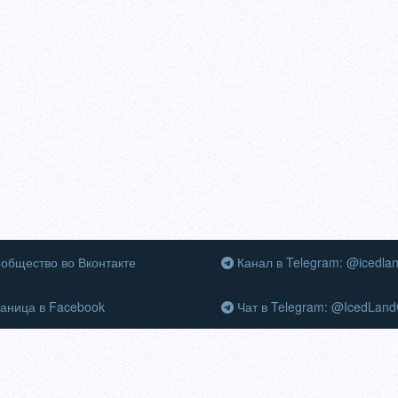
общество во Вконтакте
Канал в Telegram: @icedla
аница в Facebook
Чат в Telegram: @IcedLand