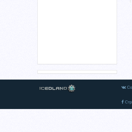
Со
Стр