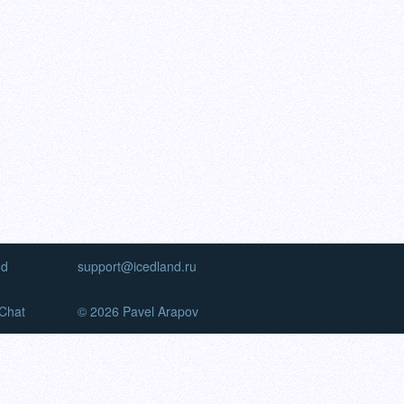
nd
support@icedland.ru
Chat
© 2026 Pavel Arapov