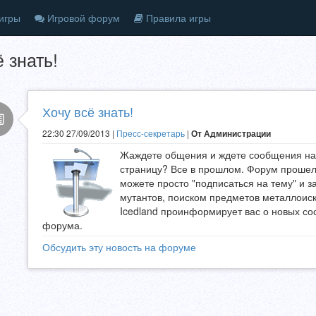
игры
Игровой форум
Правила игры
 знать!
Хочу всё знать!
22:30 27/09/2013 |
Пресс-секретарь
|
От Администрации
Жаждете общения и ждете сообщения на
страницу? Все в прошлом. Форум проше
можете просто "подписаться на тему" и з
мутантов, поиском предметов металлоиск
Icedland проинформирует вас о новых с
форума.
Обсудить эту новость на форуме