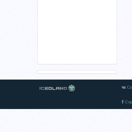
Со
Стр