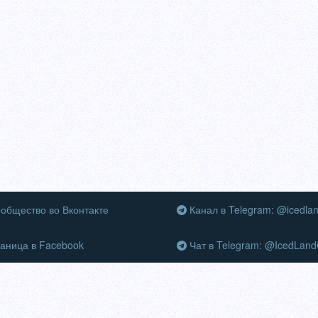
общество во Вконтакте
Канал в Telegram: @icedla
аница в Facebook
Чат в Telegram: @IcedLand